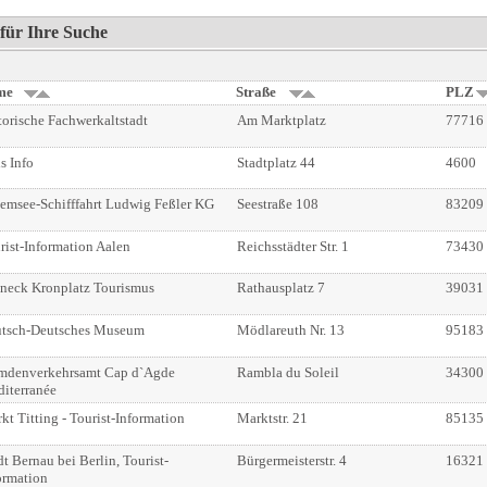
für Ihre Suche
me
Straße
PLZ
torische Fachwerkaltstadt
Am Marktplatz
77716
s Info
Stadtplatz 44
4600
emsee-Schifffahrt Ludwig Feßler KG
Seestraße 108
83209
rist-Information Aalen
Reichsstädter Str. 1
73430
neck Kronplatz Tourismus
Rathausplatz 7
39031
tsch-Deutsches Museum
Mödlareuth Nr. 13
95183
mdenverkehrsamt Cap d`Agde
Rambla du Soleil
34300
iterranée
kt Titting - Tourist-Information
Marktstr. 21
85135
dt Bernau bei Berlin, Tourist-
Bürgermeisterstr. 4
16321
ormation