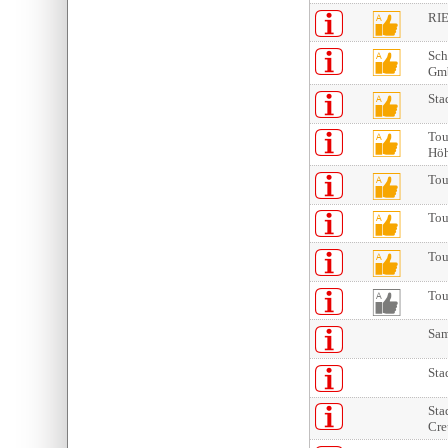
RI
Sch
Gm
Sta
Tou
Höh
Tou
Tou
Tou
Tou
Sam
Sta
Sta
Cre