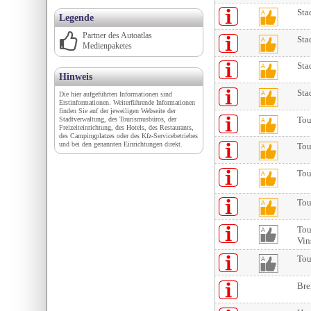
Sta
Legende
Partner des Autoatlas
Sta
Medienpaketes
Sta
Hinweis
Sta
Die hier aufgeführten Informationen sind
Erstinformationen. Weiterführende Informationen
finden Sie auf der jeweiligen Webseite der
Tou
Stadtverwaltung, des Tourismusbüros, der
Freizeiteinrichtung, des Hotels, des Restaurants,
des Campingplatzes oder des Kfz-Servicebetriebes
und bei den genannten Einrichtungen direkt.
Tou
Tou
Tou
Tou
Vin
Tou
Bre