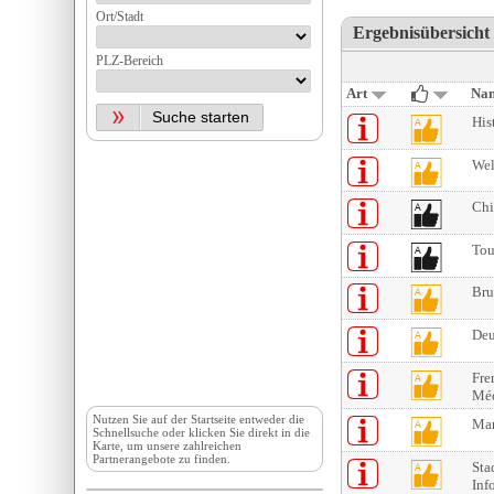
Ort/Stadt
Ergebnisübersicht 
PLZ-Bereich
Art
Na
His
Wel
Chi
Tou
Bru
Deu
Fre
Méd
Nutzen Sie auf der
Startseite
entweder die
Mar
Schnellsuche oder klicken Sie direkt in die
Karte, um unsere zahlreichen
Partnerangebote zu finden.
Sta
Inf