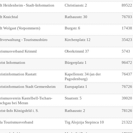
dt Heidenheim - Stadt-Information
Christianstr. 2
89522
dt Kraichtal
Rathausstr. 30
76703
dt Wolgast (Vorpommern)
Burgstr. 6
17438
dtverwaltung - Tourismusbüro
Kirchenplatz 12
35423
rismusverband Krimml
Oberkrimml 37
5743
rist Information
Bürgerplatz 1
96472
ristinformation Rastatt
Kapellenstr. 34 (an der
76437
Pagodenburg)
ristinformation Stadt Germersheim
Europaplatz 1
76726
rismusverein Kastelbell-Tschars-
Staatsstr. 5
39020
schgau bei Meran
rist-Info Königsfeld i. S.
Rathausstr. 2
78126
la Tourismusverband
Trg Alojzija Stepinca 10
21322