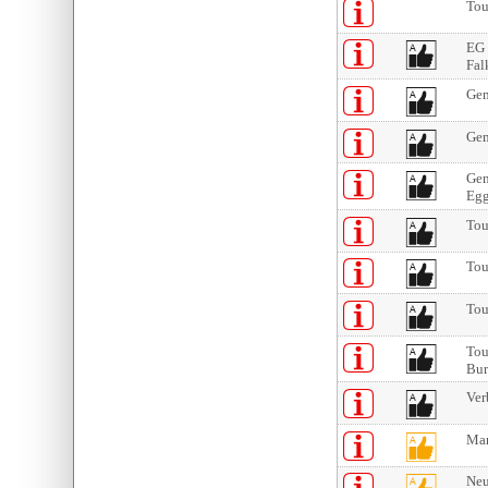
Tou
EG 
Fal
Gem
Gem
Gem
Egg
Tou
Tou
Tou
Tou
Bu
Ver
Mar
Neu