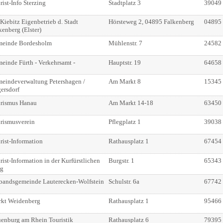
rist-Info Sterzing
Stadtplatz 3
39049
Kiebitz Eigenbetrieb d. Stadt
Hörsteweg 2, 04895 Falkenberg
04895
kenberg (Elster)
einde Bordesholm
Mühlenstr. 7
24582
einde Fürth - Verkehrsamt -
Hauptstr. 19
64658
eindeverwaltung Petershagen /
Am Markt 8
15345
ersdorf
rismus Hanau
Am Markt 14-18
63450
rismusverein
Pflegplatz 1
39038
rist-Information
Rathausplatz 1
67454
rist-Information in der Kurfürstlichen
Burgstr. 1
65343
rg
bandsgemeinde Lauterecken-Wolfstein
Schulstr. 6a
67742
kt Weidenberg
Rathausplatz 1
95466
enburg am Rhein Touristik
Rathausplatz 6
79395