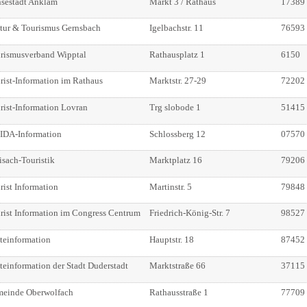
sestadt Anklam
Markt 3 / Rathaus
17389
tur & Tourismus Gernsbach
Igelbachstr. 11
76593
rismusverband Wipptal
Rathausplatz 1
6150
rist-Information im Rathaus
Marktstr. 27-29
72202
rist-Information Lovran
Trg slobode 1
51415
DA-Information
Schlossberg 12
07570
isach-Touristik
Marktplatz 16
79206
rist Information
Martinstr. 5
79848
rist Information im Congress Centrum
Friedrich-König-Str. 7
98527
teinformation
Hauptstr. 18
87452
teinformation der Stadt Duderstadt
Marktstraße 66
37115
einde Oberwolfach
Rathausstraße 1
77709