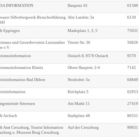
ESA INFORMATION
Hauptstr. 61
01589
wazer Silberbergwerk Besucherführung
Alte Landstr. 3a
6130
bH
dt Eppingen
Marktplatz 1, 3, 5
75031
rismus und Gewerbeverein Lutzerather
Trierer Str. 36
56826
e e.V.
rismusinformation
Ossiach 8, 9570 Ossiach
9570
rismusinformation Illmitz
Obere Hauptstr. 2-4
7142
ristinformation Bad Düben
Neuhofstr. 3a
04849
ristinformation
Kirchplatz 5
02953
tgemeinde Sittensen
Am Markt 11
27419
dt Aichach
Stadtplatz 48
86551
dt Amt Creuzburg, Tourist Information
Auf der Creuzburg
99831
uzburg u. Museum Burg Creuzburg