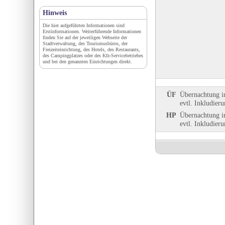
Hinweis
Die hier aufgeführten Informationen sind
Erstinformationen. Weiterführende Informationen
finden Sie auf der jeweiligen Webseite der
Stadtverwaltung, des Tourismusbüros, der
Freizeiteinrichtung, des Hotels, des Restaurants,
des Campingplatzes oder des Kfz-Servicebetriebes
und bei den genannten Einrichtungen direkt.
ÜF
Übernachtung i
evtl. Inkludier
HP
Übernachtung i
evtl. Inkludier