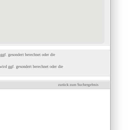
gf. gesondert berechnet oder die
ird ggf. gesondert berechnet oder die
zurück zum Suchergebnis