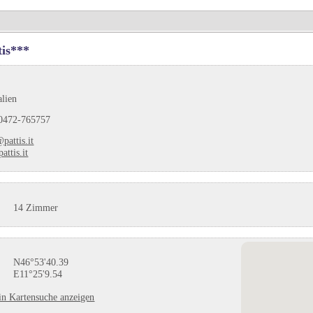
tis***
alien
0472-765757
pattis.it
attis.it
14 Zimmer
N46°53'40.39
E11°25'9.54
in Kartensuche anzeigen