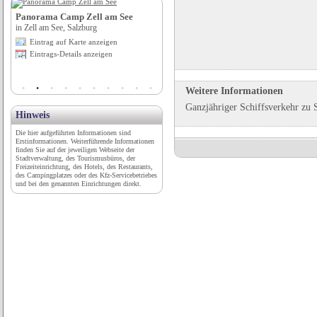
Panorama Camp Zell am See
Saurierpark
in Zell am See, Salzburg
in Bautzen, Sachsen
Eintrag auf Karte anzeigen
Eintrag auf Karte anzeigen
Eintrags-Details anzeigen
Eintrags-Details anzeigen
Weitere Informationen
Ganzjähriger Schiffsverkehr zu 
Hinweis
Die hier aufgeführten Informationen sind
Erstinformationen. Weiterführende Informationen
finden Sie auf der jeweiligen Webseite der
Stadtverwaltung, des Tourismusbüros, der
Freizeiteinrichtung, des Hotels, des Restaurants,
des Campingplatzes oder des Kfz-Servicebetriebes
und bei den genannten Einrichtungen direkt.