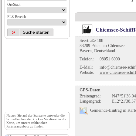
Ort/Stadt
PLZ-Bereich
Chiemsee-Schiff
Seestraße 108
83209 Prien am Chiemsee
Bayern, Deutschland
Telefon:
08051 6090
E-Mail:
info@chiemsee-schiff
Website:
www.chiemsee-schiff
GPS-Daten
Breitengrad:
N47°51'36.04
Längengrad:
E12°21'38.37
Gemeinde-Eintrag in Kart
Nutzen Sie auf der
Startseite
entweder die
Schnellsuche oder klicken Sie direkt in die
Karte, um unsere zahlreichen
Partnerangebote zu finden.