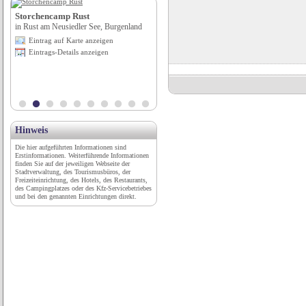
Storchencamp Rust
in Rust am Neusiedler See, Burgenland
Vereinigte Museen im Wasserschloss
St. Hubertus- Heerse und den St. Hu
Eintrag auf Karte anzeigen
...
Eintrags-Details anzeigen
in Bad Driburg, Nordrhein-Westfalen
Eintrag auf Karte anzeigen
Eintrags-Details anzeigen
Hinweis
Die hier aufgeführten Informationen sind
Erstinformationen. Weiterführende Informationen
finden Sie auf der jeweiligen Webseite der
Stadtverwaltung, des Tourismusbüros, der
Freizeiteinrichtung, des Hotels, des Restaurants,
des Campingplatzes oder des Kfz-Servicebetriebes
und bei den genannten Einrichtungen direkt.