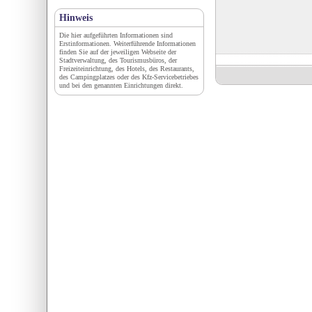
Hinweis
Die hier aufgeführten Informationen sind
Erstinformationen. Weiterführende Informationen
finden Sie auf der jeweiligen Webseite der
Stadtverwaltung, des Tourismusbüros, der
Freizeiteinrichtung, des Hotels, des Restaurants,
des Campingplatzes oder des Kfz-Servicebetriebes
und bei den genannten Einrichtungen direkt.