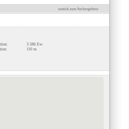
zurück zum Suchergebnis
tion:
3.586 Ew.
tion:
110 m