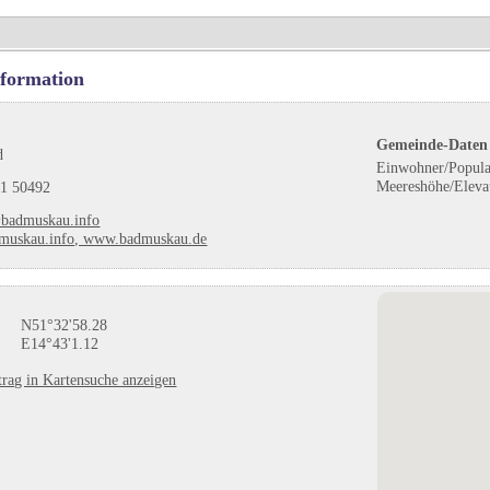
nformation
Gemeinde-Daten
d
Einwohner/Popula
Meereshöhe/Eleva
1 50492
badmuskau.info
uskau.info, www.badmuskau.de
N51°32'58.28
E14°43'1.12
rag in Kartensuche anzeigen