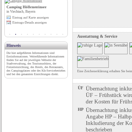
Camping Höllensteinsee
Wild- & Erlebnispark Daun
in Viechtach, Bayern
in Daun, Rheinland-Pfalz
Eintrag auf Karte anzeigen
Eintrag auf Karte anzeigen
Eintrags-Details anzeigen
Eintrags-Details anzeigen
Ausstattung & Service
Hinweis
Die hier aufgeführten Informationen sind
Erstinformationen. Weiterführende Informationen
finden Sie auf der jeweiligen Webseite der
Stadtverwaltung, des Tourismusbüros, der
Freizeiteinrichtung, des Hotels, des Restaurants,
des Campingplatzes oder des Kfz-Servicebetriebes
Eine Zeichenerklärung erhalten Sie be
und bei den genannten Einrichtungen direkt.
ÜF
Übernachtung inklu
ÜF – Frühstück wird 
der Kosten für Früh
HP
Übernachtung inklu
Angabe HP – Halbpen
Inkludierung der Ko
beschrieben