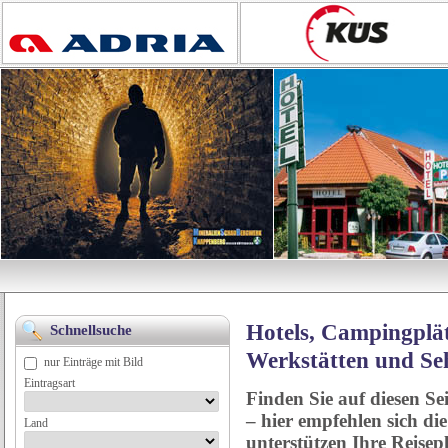
Hotels, Campingplät
Schnellsuche
Werkstätten und Se
nur Einträge mit Bild
Eintragsart
Finden Sie auf diesen Se
– hier empfehlen sich di
Land
unterstützen Ihre Reise