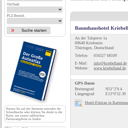
Ort/Stadt
PLZ-Bereich
Baumhaushotel Kriebel
An der Talsperre 1a
09648 Kriebstein
Thüringen, Deutschland
Telefon:
034327 68109
E-Mail:
info@kriebelland.de
Website:
www.kriebelland.de
GPS-Daten
Breitengrad:
N51°2'9.4
Längengrad:
E13°0'32.39
Hotel-Eintrag in Kartensu
Nutzen Sie auf der
Startseite
entweder die
Schnellsuche oder klicken Sie direkt in die
Karte, um unsere zahlreichen
Partnerangebote zu finden.