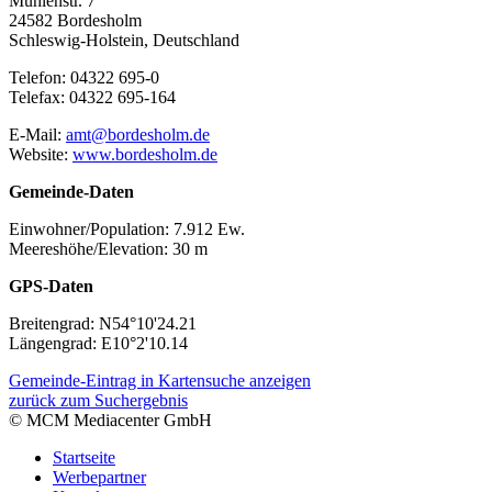
Mühlenstr. 7
24582 Bordesholm
Schleswig-Holstein, Deutschland
Telefon:
04322 695-0
Telefax:
04322 695-164
E-Mail:
amt@bordesholm.de
Website:
www.bordesholm.de
Gemeinde-Daten
Einwohner/Population:
7.912 Ew.
Meereshöhe/Elevation:
30 m
GPS-Daten
Breitengrad:
N54°10'24.21
Längengrad:
E10°2'10.14
Gemeinde-Eintrag in Kartensuche anzeigen
zurück zum Suchergebnis
© MCM Mediacenter GmbH
Startseite
Werbepartner