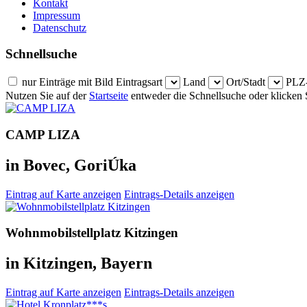
Kontakt
Impressum
Datenschutz
Schnellsuche
nur Einträge mit Bild
Eintragsart
Land
Ort/Stadt
PLZ-
Nutzen Sie auf der
Startseite
entweder die Schnellsuche oder klicken S
CAMP LIZA
in Bovec, GoriÚka
Eintrag auf Karte anzeigen
Eintrags-Details anzeigen
Wohnmobilstellplatz Kitzingen
in Kitzingen, Bayern
Eintrag auf Karte anzeigen
Eintrags-Details anzeigen