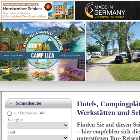
Hotels, Campingplät
Schnellsuche
Werkstätten und Se
nur Einträge mit Bild
Eintragsart
Finden Sie auf diesen Se
– hier empfehlen sich di
Land
unterstützen Ihre Reise