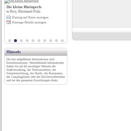
Die kleine Rheinperle
Autowerkstatt Alexander Horn
in Brey, Rheinland-Pfalz
in Blankenburg / Harz, Sachsen-Anhalt
Eintrag auf Karte anzeigen
Eintrag auf Karte anzeigen
Eintrags-Details anzeigen
Eintrags-Details anzeigen
Hinweis
Die hier aufgeführten Informationen sind
Erstinformationen. Weiterführende Informationen
finden Sie auf der jeweiligen Webseite der
Stadtverwaltung, des Tourismusbüros, der
Freizeiteinrichtung, des Hotels, des Restaurants,
des Campingplatzes oder des Kfz-Servicebetriebes
und bei den genannten Einrichtungen direkt.