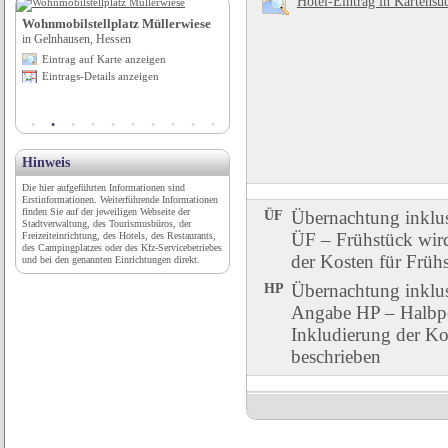
Hotel-Eintrag in Kartensu
Wohnmobilstellplatz Müllerwiese
Außendeich Campingplatz Cappel-
in Gelnhausen, Hessen
Neufeld
Eintrag auf Karte anzeigen
in Wurster Nordseeküste, Niedersachsen
Eintrags-Details anzeigen
Eintrag auf Karte anzeigen
Eintrags-Details anzeigen
Hinweis
Die hier aufgeführten Informationen sind
Erstinformationen. Weiterführende Informationen
finden Sie auf der jeweiligen Webseite der
ÜF
Übernachtung inklu
Stadtverwaltung, des Tourismusbüros, der
ÜF – Frühstück wird 
Freizeiteinrichtung, des Hotels, des Restaurants,
des Campingplatzes oder des Kfz-Servicebetriebes
der Kosten für Früh
und bei den genannten Einrichtungen direkt.
HP
Übernachtung inklu
Angabe HP – Halbpen
Inkludierung der Ko
beschrieben