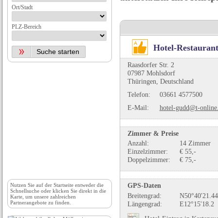
Ort/Stadt
PLZ-Bereich
Hotel-Restauran
Raasdorfer Str. 2
07987 Mohlsdorf
Thüringen, Deutschland
Telefon:
03661 4577500
E-Mail:
hotel-gudd@t-online
Zimmer & Preise
Anzahl:
14 Zimmer
Einzelzimmer:
€ 55,-
Doppelzimmer:
€ 75,-
GPS-Daten
Nutzen Sie auf der
Startseite
entweder die
Schnellsuche oder klicken Sie direkt in die
Breitengrad:
N50°40'21.44
Karte, um unsere zahlreichen
Partnerangebote zu finden.
Längengrad:
E12°15'18.2