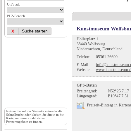
Ort/Stadt
PLZ-Bereich
Kunstmuseum Wolfsbu
Hollerplatz 1
38440 Wolfsburg
Niedersachsen, Deutschland
Telefon:
05361 26690
E-Mail:
info@kunstmuseum.
Website:
www.kunstmuseum.d
GPS-Daten
Breitengrad:
N52°25'7.17
Längengrad:
E10°47'7.51
Freizeit-Eintrag in Karten
Nutzen Sie auf der
Startseite
entweder die
Schnellsuche oder klicken Sie direkt in die
Karte, um unsere zahlreichen
Partnerangebote zu finden.