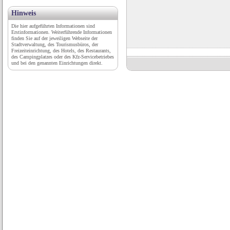
Hinweis
Die hier aufgeführten Informationen sind
Erstinformationen. Weiterführende Informationen
finden Sie auf der jeweiligen Webseite der
Stadtverwaltung, des Tourismusbüros, der
Freizeiteinrichtung, des Hotels, des Restaurants,
des Campingplatzes oder des Kfz-Servicebetriebes
und bei den genannten Einrichtungen direkt.