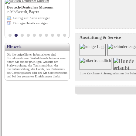
Deutsch-Deutsches Museum
Hotel Sonnalp
in Mödlareuth, Bayern
in Kirchberg / Tirol, Tirol
Eintrag auf Karte anzeigen
Eintrag auf Karte anzeigen
Eintrags-Details anzeigen
Eintrags-Details anzeigen
Ausstattung & Service
Hinweis
Die hier aufgeführten Informationen sind
Erstinformationen. Weiterführende Informationen
finden Sie auf der jeweiligen Webseite der
Stadtverwaltung, des Tourismusbüros, der
Freizeiteinrichtung, des Hotels, des Restaurants,
des Campingplatzes oder des Kfz-Servicebetriebes
Eine Zeichenerklärung erhalten Sie be
und bei den genannten Einrichtungen direkt.