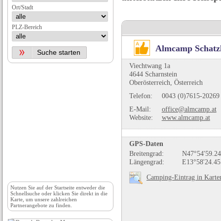
Ort/Stadt
PLZ-Bereich
Almcamp Schatz
Viechtwang 1a
4644 Scharnstein
Oberösterreich, Österreich
Telefon:
0043 (0)7615-20269
E-Mail:
office@almcamp.at
Website:
www.almcamp.at
GPS-Daten
Breitengrad:
N47°54'59.24
Längengrad:
E13°58'24.45
Camping-Eintrag in Karte
Nutzen Sie auf der
Startseite
entweder die
Schnellsuche oder klicken Sie direkt in die
Karte, um unsere zahlreichen
Partnerangebote zu finden.