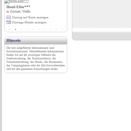
Hotel Elite***
Hotel am Badersee****
in Zermatt, Wallis
in Grainau, Bayern
Eintrag auf Karte anzeigen
Eintrag auf Karte anzeigen
Eintrags-Details anzeigen
Eintrags-Details anzeigen
Hinweis
Die hier aufgeführten Informationen sind
Erstinformationen. Weiterführende Informationen
finden Sie auf der jeweiligen Webseite der
Stadtverwaltung, des Tourismusbüros, der
Freizeiteinrichtung, des Hotels, des Restaurants,
des Campingplatzes oder des Kfz-Servicebetriebes
und bei den genannten Einrichtungen direkt.