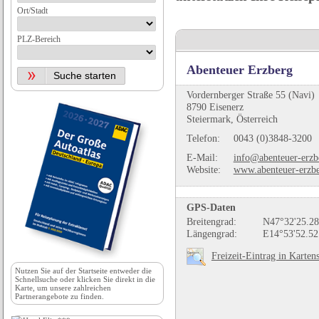
Ort/Stadt
PLZ-Bereich
Abenteuer Erzberg
Vordernberger Straße 55 (Navi)
8790 Eisenerz
Steiermark, Österreich
Telefon:
0043 (0)3848-3200
E-Mail:
info@abenteuer-erzb
Website:
www.abenteuer-erzbe
GPS-Daten
Breitengrad:
N47°32'25.28
Längengrad:
E14°53'52.52
Freizeit-Eintrag in Karten
Nutzen Sie auf der
Startseite
entweder die
Schnellsuche oder klicken Sie direkt in die
Karte, um unsere zahlreichen
Partnerangebote zu finden.