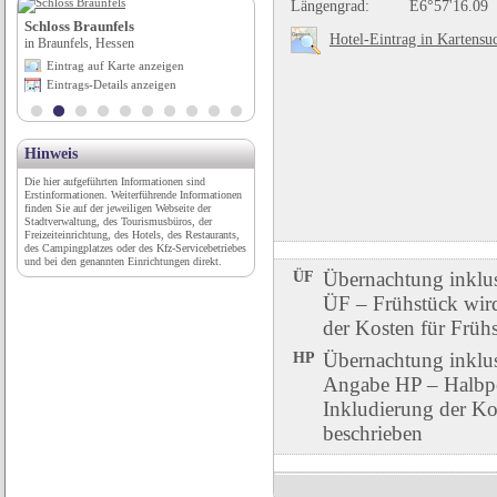
Längengrad:
E6°57'16.09
Schloss Braunfels
Wild- & Erlebnispark Daun
Hotel-Eintrag in Kartensu
in Braunfels, Hessen
in Daun, Rheinland-Pfalz
Eintrag auf Karte anzeigen
Eintrag auf Karte anzeigen
Eintrags-Details anzeigen
Eintrags-Details anzeigen
Hinweis
Die hier aufgeführten Informationen sind
Erstinformationen. Weiterführende Informationen
finden Sie auf der jeweiligen Webseite der
Stadtverwaltung, des Tourismusbüros, der
Freizeiteinrichtung, des Hotels, des Restaurants,
des Campingplatzes oder des Kfz-Servicebetriebes
und bei den genannten Einrichtungen direkt.
ÜF
Übernachtung inklu
ÜF – Frühstück wird 
der Kosten für Früh
HP
Übernachtung inklu
Angabe HP – Halbpen
Inkludierung der Ko
beschrieben