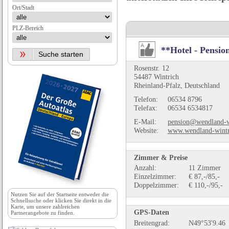
Ort/Stadt
PLZ-Bereich
**Hotel - Pensi
Rosenstr. 12
54487 Wintrich
Rheinland-Pfalz, Deutschland
Telefon:
06534 8796
Telefax:
06534 6534817
E-Mail:
pension@wendland-w
Website:
www.wendland-wintr
Zimmer & Preise
Anzahl:
11 Zimmer
Einzelzimmer:
€ 87,-/85,-
Doppelzimmer:
€ 110,-/95,-
Nutzen Sie auf der
Startseite
entweder die
Schnellsuche oder klicken Sie direkt in die
Karte, um unsere zahlreichen
GPS-Daten
Partnerangebote zu finden.
Breitengrad:
N49°53'9.46