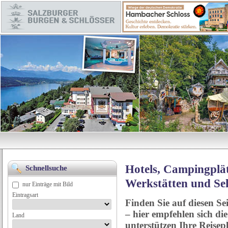
Hotels, Campingplät
Schnellsuche
Werkstätten und Se
nur Einträge mit Bild
Eintragsart
Finden Sie auf diesen Se
– hier empfehlen sich di
Land
unterstützen Ihre Reise