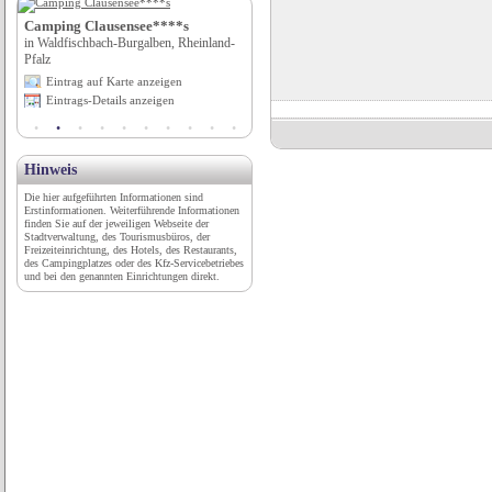
tel
Camping Clausensee****s
Schlosshotel Münchhausen*****s
in Waldfischbach-Burgalben, Rheinland-
in Hameln/Aerzen, Niedersachsen
Pfalz
Eintrag auf Karte anzeigen
Eintrag auf Karte anzeigen
Eintrags-Details anzeigen
Eintrags-Details anzeigen
Hinweis
Die hier aufgeführten Informationen sind
Erstinformationen. Weiterführende Informationen
finden Sie auf der jeweiligen Webseite der
Stadtverwaltung, des Tourismusbüros, der
Freizeiteinrichtung, des Hotels, des Restaurants,
des Campingplatzes oder des Kfz-Servicebetriebes
und bei den genannten Einrichtungen direkt.