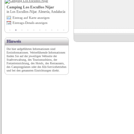
Camping Los Escullos Níjar
Hotel Thalhof am See****
in Los Escullos-Níjar. Almería, Andalucía
in Kaltern am See (BZ), Trentino-Südtirol
Eintrag auf Karte anzeigen
Eintrag auf Karte anzeigen
Eintrags-Details anzeigen
Eintrags-Details anzeigen
Hinweis
Die hier aufgeführten Informationen sind
Erstinformationen. Weiterführende Informationen
finden Sie auf der jeweiligen Webseite der
Stadtverwaltung, des Tourismusbüros, der
Freizeiteinrichtung, des Hotels, des Restaurants,
des Campingplatzes oder des Kfz-Servicebetriebes
und bei den genannten Einrichtungen direkt.