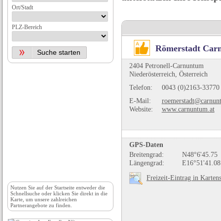
Ort/Stadt
PLZ-Bereich
Römerstadt Car
2404 Petronell-Carnuntum
Niederösterreich, Österreich
Telefon:
0043 (0)2163-33770
E-Mail:
roemerstadt@carnun
Website:
www.carnuntum.at
GPS-Daten
Breitengrad:
N48°6'45.75
Längengrad:
E16°51'41.08
Freizeit-Eintrag in Karten
Nutzen Sie auf der
Startseite
entweder die
Schnellsuche oder klicken Sie direkt in die
Karte, um unsere zahlreichen
Partnerangebote zu finden.