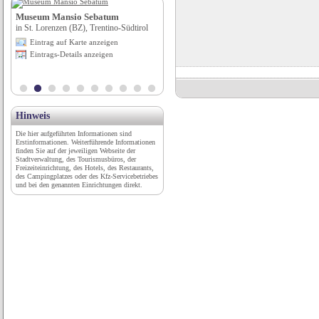
Museum Mansio Sebatum
Wohnmobilstellplatz Tangermünde
in St. Lorenzen (BZ), Trentino-Südtirol
in Tangermünde, Sachsen-Anhalt
Eintrag auf Karte anzeigen
Eintrag auf Karte anzeigen
Eintrags-Details anzeigen
Eintrags-Details anzeigen
Hinweis
Die hier aufgeführten Informationen sind
Erstinformationen. Weiterführende Informationen
finden Sie auf der jeweiligen Webseite der
Stadtverwaltung, des Tourismusbüros, der
Freizeiteinrichtung, des Hotels, des Restaurants,
des Campingplatzes oder des Kfz-Servicebetriebes
und bei den genannten Einrichtungen direkt.