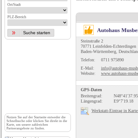
Ort/Stadt
PLZ-Bereich
Autohaus Musb
Steinstraße 2
70771 Leinfelden-Echterdingen
Baden-Württemberg, Deutschlan
Telefon:
0711 975890
E-Mail:
info@autohaus-musb
Website:
www.autohaus-musbe
GPS-Daten
Breitengrad:
N48°41'37.95
Längengrad:
E9°7'19.18
Werkstatt-Eintrag in Kart
Nutzen Sie auf der
Startseite
entweder die
Schnellsuche oder klicken Sie direkt in die
Karte, um unsere zahlreichen
Partnerangebote zu finden.