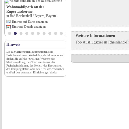
Wohnmobilpark an der
Hotel Kronplatz***s
Rupertustherme
in Olang (BZ), Trentino-Südtirol
in Bad Reichenhall / Bayern, Bayern
Eintrag auf Karte anzeigen
Eintrag auf Karte anzeigen
Eintrags-Details anzeigen
Eintrags-Details anzeigen
Weitere Informationen
Top Ausflugsziel in Rheinland-Pf
Hinweis
Die hier aufgeführten Informationen sind
Erstinformationen. Weiterführende Informationen
finden Sie auf der jeweiligen Webseite der
Stadtverwaltung, des Tourismusbüros, der
Freizeiteinrichtung, des Hotels, des Restaurants,
des Campingplatzes oder des Kfz-Servicebetriebes
und bei den genannten Einrichtungen direkt.