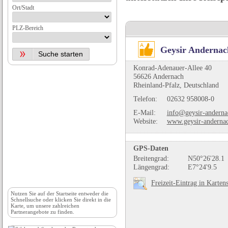
Ort/Stadt
PLZ-Bereich
Geysir Andernac
Konrad-Adenauer-Allee 40
56626 Andernach
Rheinland-Pfalz, Deutschland
Telefon:
02632 958008-0
E-Mail:
info@geysir-anderna
Website:
www.geysir-anderna
GPS-Daten
Breitengrad:
N50°26'28.1
Längengrad:
E7°24'9.5
Freizeit-Eintrag in Karten
Nutzen Sie auf der
Startseite
entweder die
Schnellsuche oder klicken Sie direkt in die
Karte, um unsere zahlreichen
Partnerangebote zu finden.