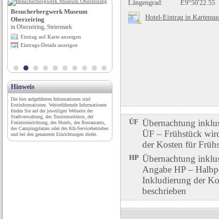
Längengrad:
E9°50'22.55
Besucherbergwerk Museum
Stadt Heidenheim - Stadt-
Hotel-Eintrag in Kartensu
Oberzeiring
Information
in Oberzeiring, Steiermark
in Heidenheim an der Brenz, Baden-
Württemberg
Eintrag auf Karte anzeigen
Eintrag auf Karte anzeigen
Eintrags-Details anzeigen
Eintrags-Details anzeigen
Hinweis
Die hier aufgeführten Informationen sind
Erstinformationen. Weiterführende Informationen
finden Sie auf der jeweiligen Webseite der
Stadtverwaltung, des Tourismusbüros, der
ÜF
Übernachtung inklu
Freizeiteinrichtung, des Hotels, des Restaurants,
des Campingplatzes oder des Kfz-Servicebetriebes
ÜF – Frühstück wird 
und bei den genannten Einrichtungen direkt.
der Kosten für Früh
HP
Übernachtung inklu
Angabe HP – Halbpen
Inkludierung der Ko
beschrieben