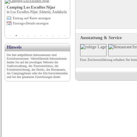
Camping Los Escullos Níjar
Garni Franz Leiter**
in Los Escullos-Níjar. Almería, Andalucía
in Algund (BZ), Trentino-Südtirol
Eintrag auf Karte anzeigen
Eintrag auf Karte anzeigen
Eintrags-Details anzeigen
Eintrags-Details anzeigen
Ausstattung & Service
Hinweis
Die hier aufgeführten Informationen sind
Erstinformationen. Weiterführende Informationen
Eine Zeichenerklärung erhalten Sie be
finden Sie auf der jeweiligen Webseite der
Stadtverwaltung, des Tourismusbüros, der
Freizeiteinrichtung, des Hotels, des Restaurants,
des Campingplatzes oder des Kfz-Servicebetriebes
und bei den genannten Einrichtungen direkt.