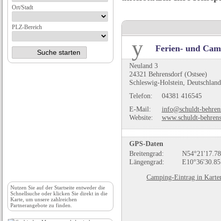
Ort/Stadt
PLZ-Bereich
Ferien- und Cam
Neuland 3
24321 Behrensdorf (Ostsee)
Schleswig-Holstein, Deutschland
Telefon:
04381 416545
E-Mail:
info@schuldt-behren
Website:
www.schuldt-behrens
GPS-Daten
Breitengrad:
N54°21'17.78
Längengrad:
E10°36'30.85
Camping-Eintrag in Karte
Nutzen Sie auf der
Startseite
entweder die
Schnellsuche oder klicken Sie direkt in die
Karte, um unsere zahlreichen
Partnerangebote zu finden.