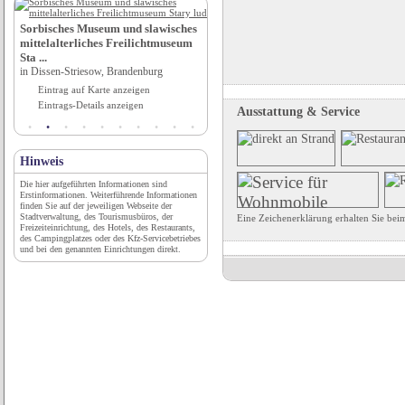
»
Festival La Gacilly-Baden Photo
Sorbisches Museum und slawisches
in Baden bei Wien, Niederösterreich
mittelalterliches Freilichtmuseum
Eintrag auf Karte anzeigen
Sta ...
Eintrags-Details anzeigen
in Dissen-Striesow, Brandenburg
Eintrag auf Karte anzeigen
Eintrags-Details anzeigen
Ausstattung & Service
Hinweis
Die hier aufgeführten Informationen sind
Erstinformationen. Weiterführende Informationen
finden Sie auf der jeweiligen Webseite der
Stadtverwaltung, des Tourismusbüros, der
Eine Zeichenerklärung erhalten Sie be
Freizeiteinrichtung, des Hotels, des Restaurants,
des Campingplatzes oder des Kfz-Servicebetriebes
und bei den genannten Einrichtungen direkt.