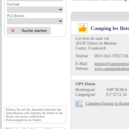
Ort/Stadt
PLZ-Bereich
Camping les Ilot
Les ilots de saint val
28130 Villiers le Morhier
Centre, Frankreich
Telefon:
0033 (0)2-37827130
E-Mail:
lesilots@campinglesi
Website:
www.campinglesilots
GPS-Daten
Breitengrad:
N48°36'40.6
Längengrad:
E1°32'51.54
Camping-Eintrag in Karte
Nutzen Sie auf der
Startseite
entweder die
Schnellsuche oder klicken Sie direkt in die
Karte, um unsere zahlreichen
Partnerangebote zu finden.