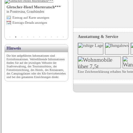
Gletscher-Hotel Morteratsch***
Kaiserin Elisabeth Museum
in Pontresina, Graubünden
in Pöcking, Bayern
Eintrag auf Karte anzeigen
Eintrag auf Karte anzeigen
Eintrags-Details anzeigen
Eintrags-Details anzeigen
Ausstattung & Service
Hinweis
Die hier aufgeführten Informationen sind
Erstinformationen. Weiterführende Informationen
finden Sie auf der jeweiligen Webseite der
Stadtverwaltung, des Tourismusbüros, der
Freizeiteinrichtung, des Hotels, des Restaurants,
Eine Zeichenerklärung erhalten Sie be
des Campingplatzes oder des Kfz-Servicebetriebes
und bei den genannten Einrichtungen direkt.