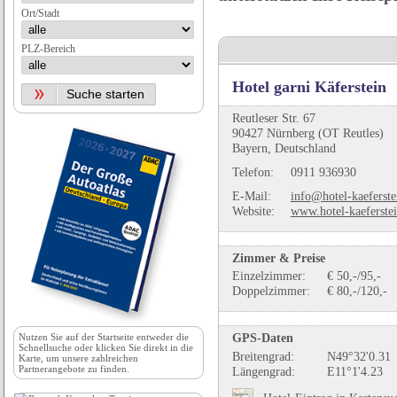
Ort/Stadt
PLZ-Bereich
Hotel garni Käferstein
Reutleser Str. 67
90427 Nürnberg (OT Reutles)
Bayern, Deutschland
Telefon:
0911 936930
E-Mail:
info@hotel-kaeferste
Website:
www.hotel-kaeferstei
Zimmer & Preise
Einzelzimmer:
€ 50,-/95,-
Doppelzimmer:
€ 80,-/120,-
GPS-Daten
Nutzen Sie auf der
Startseite
entweder die
Schnellsuche oder klicken Sie direkt in die
Breitengrad:
N49°32'0.31
Karte, um unsere zahlreichen
Partnerangebote zu finden.
Längengrad:
E11°1'4.23