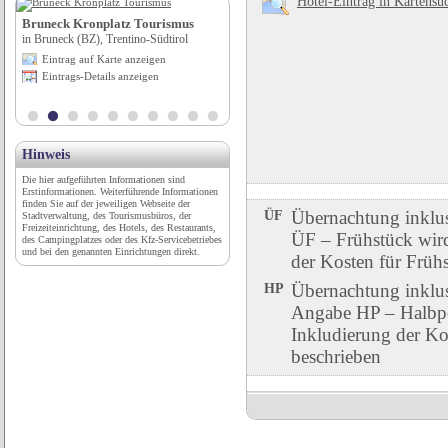
Hotel-Eintrag in Kartensu
Bruneck Kronplatz Tourismus
Natureum Niederelbe
in Bruneck (BZ), Trentino-Südtirol
in Balje, Niedersachsen
Eintrag auf Karte anzeigen
Eintrag auf Karte anzeigen
Eintrags-Details anzeigen
Eintrags-Details anzeigen
Hinweis
Die hier aufgeführten Informationen sind
Erstinformationen. Weiterführende Informationen
finden Sie auf der jeweiligen Webseite der
ÜF
Übernachtung inklu
Stadtverwaltung, des Tourismusbüros, der
Freizeiteinrichtung, des Hotels, des Restaurants,
ÜF – Frühstück wird 
des Campingplatzes oder des Kfz-Servicebetriebes
und bei den genannten Einrichtungen direkt.
der Kosten für Früh
HP
Übernachtung inklu
Angabe HP – Halbpen
Inkludierung der Ko
beschrieben