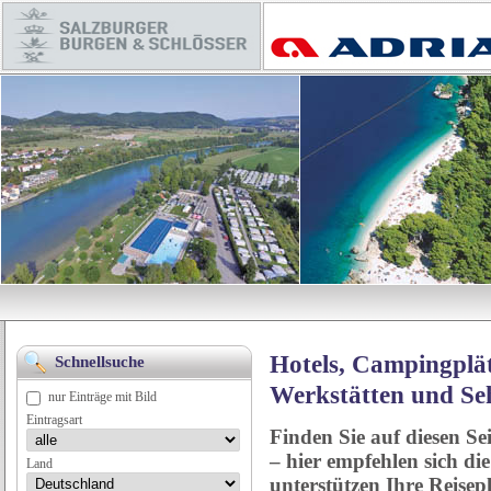
Hotels, Campingplät
Schnellsuche
Werkstätten und Se
nur Einträge mit Bild
Eintragsart
Finden Sie auf diesen Se
– hier empfehlen sich di
Land
unterstützen Ihre Reise