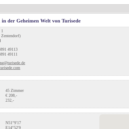
 in der Geheimen Welt von Turisede
l 1
 Zentendorf)
d
891 49113
891 49111
ng@turisede.de
urisede.com
45 Zimmer
€ 208,-
232,-
N51°9'17
E14°52'9