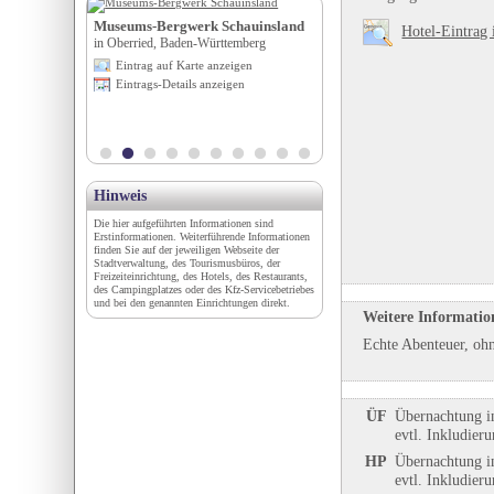
e.V.
Museums-Bergwerk Schauinsland
Campingplatz Schluchsee
Hotel-Eintrag 
ttemberg
in Oberried, Baden-Württemberg
in Schluchsee, Baden-Württem
igen
Eintrag auf Karte anzeigen
Eintrag auf Karte anzeigen
en
Eintrags-Details anzeigen
Eintrags-Details anzeigen
Hinweis
Die hier aufgeführten Informationen sind
Erstinformationen. Weiterführende Informationen
finden Sie auf der jeweiligen Webseite der
Stadtverwaltung, des Tourismusbüros, der
Freizeiteinrichtung, des Hotels, des Restaurants,
des Campingplatzes oder des Kfz-Servicebetriebes
und bei den genannten Einrichtungen direkt.
Weitere Informatio
Echte Abenteuer, ohn
ÜF
Übernachtung i
evtl. Inkludier
HP
Übernachtung i
evtl. Inkludier