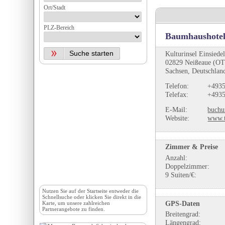
Ort/Stadt
PLZ-Bereich
Baumhaushotel
Kulturinsel Einsiede
02829 Neißeaue (OT
Sachsen, Deutschlan
Telefon:
+4935
Telefax:
+4935
E-Mail:
buchu
Website:
www.t
Zimmer & Preise
Anzahl:
Doppelzimmer:
9 Suiten/€:
Nutzen Sie auf der
Startseite
entweder die
Schnellsuche oder klicken Sie direkt in die
GPS-Daten
Karte, um unsere zahlreichen
Partnerangebote zu finden.
Breitengrad:
Längengrad: