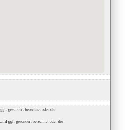
60 m
Römerbergwerk Meurin
baltic - Freizeit GmbH Camping-
in Kretz, Rheinland-Pfalz
und Ferienpark
Eintrag auf Karte anzeigen
in Markgrafenheide, Mecklenburg-
Eintrags-Details anzeigen
Vorpommern
Eintrag auf Karte anzeigen
Eintrags-Details anzeigen
gf. gesondert berechnet oder die
ird ggf. gesondert berechnet oder die