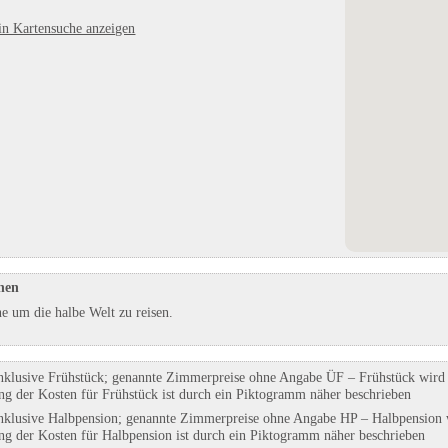
Geysir Andernach
Campingplatz Simonhof auf 8
in Kartensuche anzeigen
berg
in Andernach, Rheinland-Pfalz
Höhe
in Ramsau, Bayern
Eintrag auf Karte anzeigen
Eintrag auf Karte anzeigen
Eintrags-Details anzeigen
Eintrags-Details anzeigen
nen
e um die halbe Welt zu reisen.
nklusive Frühstück; genannte Zimmerpreise ohne Angabe ÜF – Frühstück wird g
ung der Kosten für Frühstück ist durch ein Piktogramm näher beschrieben
nklusive Halbpension; genannte Zimmerpreise ohne Angabe HP – Halbpension w
ung der Kosten für Halbpension ist durch ein Piktogramm näher beschrieben