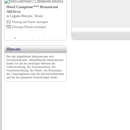
Hotel Campione*** Restaurant
Caravanstellplatz An der
AllïArco
Rügenbrücke
in Lugano-Bissone, Tessin
in Stralsund, Hansestadt, Mecklenburg-
Vorpommern
Eintrag auf Karte anzeigen
Eintrag auf Karte anzeigen
Eintrags-Details anzeigen
Eintrags-Details anzeigen
Hinweis
Die hier aufgeführten Informationen sind
Erstinformationen. Weiterführende Informationen
finden Sie auf der jeweiligen Webseite der
Stadtverwaltung, des Tourismusbüros, der
Freizeiteinrichtung, des Hotels, des Restaurants,
des Campingplatzes oder des Kfz-Servicebetriebes
und bei den genannten Einrichtungen direkt.