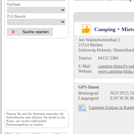
Ort/Stadt
PLZ-Bereich
Camping + Mie
Am Waldschwimmbad 2
21514 Büchen
Schleswig-Holstein, Deutschland
Telefon:
04155 5360
E-Mail:
camping-hintz@t-onl
Website:
www.camping-hintz.
GPS-Daten
Breitengrad:
N53°29'25.33
Längengrad:
E10°36'30.38
Camping-Eintrag in Karte
Nutzen Sie auf der
Startseite
entweder die
Schnellsuche oder klicken Sie direkt in die
Karte, um unsere zahlreichen
Partnerangebote zu finden.