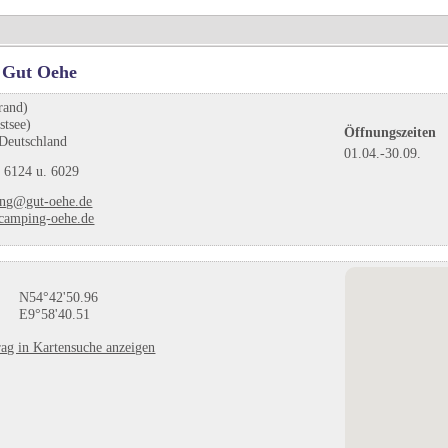
 Gut Oehe
rand)
stsee)
Öffnungszeiten
 Deutschland
01.04.-30.09.
 6124 u. 6029
ng@gut-oehe.de
amping-oehe.de
N54°42'50.96
E9°58'40.51
ag in Kartensuche anzeigen