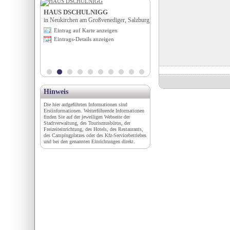
HAUS DSCHULNIGG
Hotel-Restaurant Waldhe
d slawisches
in Neukirchen am Großvenediger, Salzburg
in Martell, Trentino-Südtirol
lichtmuseum
Eintrag auf Karte anzeigen
Eintrag auf Karte anzeigen
Eintrags-Details anzeigen
Eintrags-Details anzeigen
enburg
igen
en
Hinweis
Die hier aufgeführten Informationen sind
Erstinformationen. Weiterführende Informationen
finden Sie auf der jeweiligen Webseite der
Stadtverwaltung, des Tourismusbüros, der
Freizeiteinrichtung, des Hotels, des Restaurants,
des Campingplatzes oder des Kfz-Servicebetriebes
und bei den genannten Einrichtungen direkt.