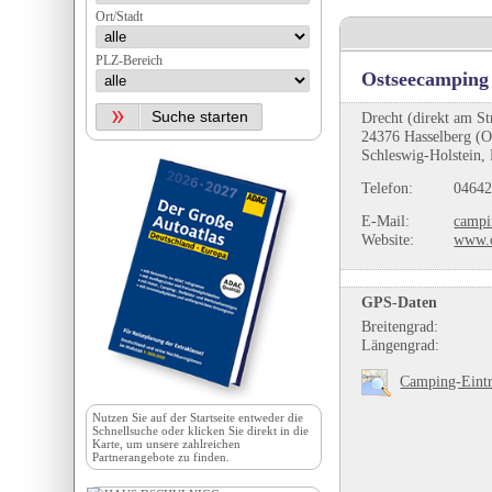
Ort/Stadt
PLZ-Bereich
Ostseecamping
Drecht (direkt am St
24376 Hasselberg (O
Schleswig-Holstein,
Telefon:
04642
E-Mail:
campi
Website:
www.c
GPS-Daten
Breitengrad:
Längengrad:
Camping-Eintr
Nutzen Sie auf der
Startseite
entweder die
Schnellsuche oder klicken Sie direkt in die
Karte, um unsere zahlreichen
Partnerangebote zu finden.