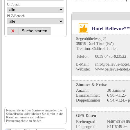
Ort/Stadt
PLZ-Bereich
Hotel Bellevue**
Segenbühelweg 21
39019 Dorf Tirol (BZ)
Trentino-Südtirol, Italien
Telefon:
0039 0473-923522
E-Mail:
info@bellevue-hotel
Website:
www.bellevue-hotel
Zimmer & Preise
Anzahl:
30 Zimmer
Einzelzimmer:
€ 98,-/112,-
Doppelzimmer:
€ 94,-/124,- p
Nutzen Sie auf der
Startseite
entweder die
Schnellsuche oder klicken Sie direkt in die
GPS-Daten
Karte, um unsere zahlreichen
Partnerangebote zu finden.
Breitengrad:
N46°40'49.05
Längengrad:
E11°9'49.56