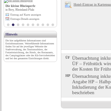
Hotel-Eintrag in Kartensu
Die kleine Rheinperle
Kaiserin Elisabeth Museum
in Brey, Rheinland-Pfalz
in Pöcking, Bayern
Eintrag auf Karte anzeigen
Eintrag auf Karte anzeigen
Eintrags-Details anzeigen
Eintrags-Details anzeigen
Hinweis
Die hier aufgeführten Informationen sind
Erstinformationen. Weiterführende Informationen
finden Sie auf der jeweiligen Webseite der
Stadtverwaltung, des Tourismusbüros, der
Freizeiteinrichtung, des Hotels, des Restaurants,
des Campingplatzes oder des Kfz-Servicebetriebes
ÜF
Übernachtung inklu
und bei den genannten Einrichtungen direkt.
ÜF – Frühstück wird 
der Kosten für Früh
HP
Übernachtung inklu
Angabe HP – Halbpen
Inkludierung der Ko
beschrieben