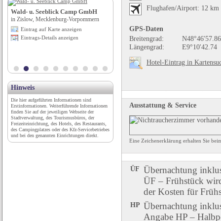
Flughafen/Airport: 12 km
Wald- u. Seeblick Camp GmbH
Tourismusverein Kastelbell-
in Zislow, Mecklenburg-Vorpommern
Tschars-Vinschgau bei Meran
GPS-Daten
Eintrag auf Karte anzeigen
in Kastelbell-Tschars (BZ), Trentino-
Eintrags-Details anzeigen
Breitengrad:
N48°46'57.86
Südtirol
Längengrad:
E9°10'42.74
Eintrag auf Karte anzeigen
Eintrags-Details anzeigen
Hotel-Eintrag in Kartensu
Hinweis
Die hier aufgeführten Informationen sind
Ausstattung & Service
Erstinformationen. Weiterführende Informationen
finden Sie auf der jeweiligen Webseite der
Stadtverwaltung, des Tourismusbüros, der
Freizeiteinrichtung, des Hotels, des Restaurants,
des Campingplatzes oder des Kfz-Servicebetriebes
und bei den genannten Einrichtungen direkt.
Eine Zeichenerklärung erhalten Sie be
ÜF
Übernachtung inklu
ÜF – Frühstück wird 
der Kosten für Früh
HP
Übernachtung inklu
Angabe HP – Halbpen