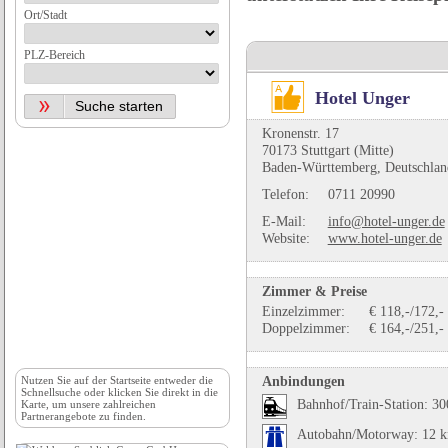
Ort/Stadt
PLZ-Bereich
Hotel Unger
Kronenstr. 17
70173 Stuttgart (Mitte)
Baden-Württemberg, Deutschlan
Telefon:
0711 20990
E-Mail:
info@hotel-unger.de
Website:
www.hotel-unger.de
Zimmer & Preise
Einzelzimmer:
€ 118,-/172,-
Doppelzimmer:
€ 164,-/251,-
Anbindungen
Nutzen Sie auf der
Startseite
entweder die
Schnellsuche oder klicken Sie direkt in die
Bahnhof/Train-Station: 3
Karte, um unsere zahlreichen
Partnerangebote zu finden.
Autobahn/Motorway: 12 