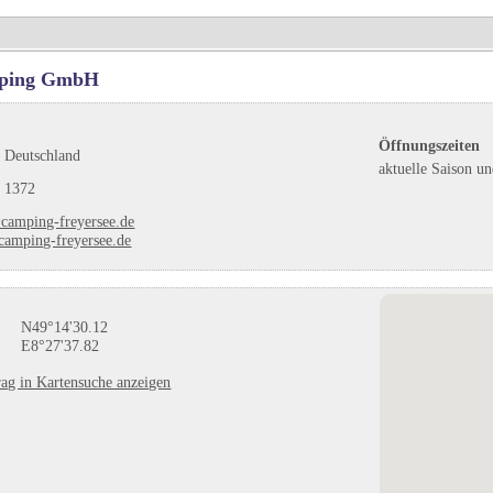
mping GmbH
Öffnungszeiten
 Deutschland
aktuelle Saison u
 1372
camping-freyersee.de
amping-freyersee.de
N49°14'30.12
E8°27'37.82
ag in Kartensuche anzeigen