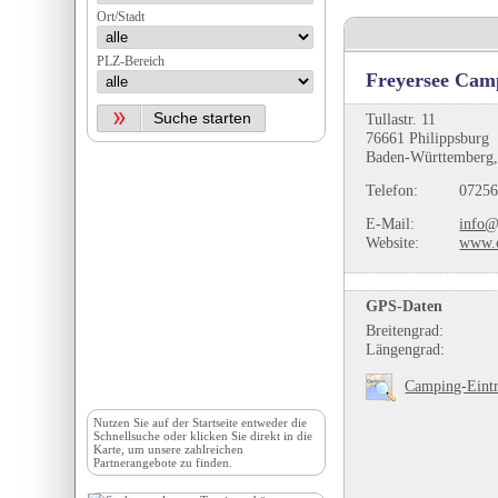
Ort/Stadt
PLZ-Bereich
Freyersee Ca
Tullastr. 11
76661 Philippsburg
Baden-Württemberg,
Telefon:
07256
E-Mail:
info@
Website:
www.c
GPS-Daten
Breitengrad:
Längengrad:
Camping-Eintr
Nutzen Sie auf der
Startseite
entweder die
Schnellsuche oder klicken Sie direkt in die
Karte, um unsere zahlreichen
Partnerangebote zu finden.