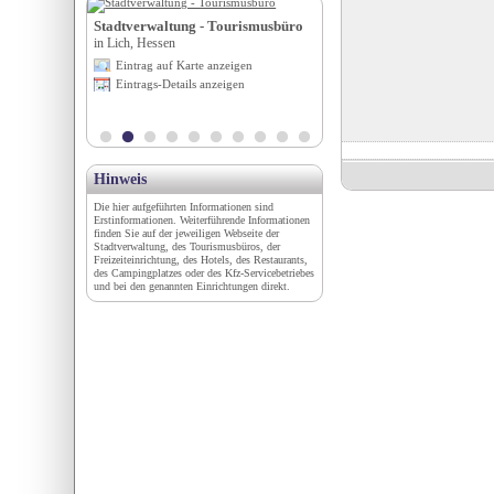
in
Stadtverwaltung - Tourismusbüro
Hotel Café Central****
in Lich, Hessen
in Innsbruck, Tirol
igen
Eintrag auf Karte anzeigen
Eintrag auf Karte anzeigen
en
Eintrags-Details anzeigen
Eintrags-Details anzeigen
Hinweis
Die hier aufgeführten Informationen sind
Erstinformationen. Weiterführende Informationen
finden Sie auf der jeweiligen Webseite der
Stadtverwaltung, des Tourismusbüros, der
Freizeiteinrichtung, des Hotels, des Restaurants,
des Campingplatzes oder des Kfz-Servicebetriebes
und bei den genannten Einrichtungen direkt.