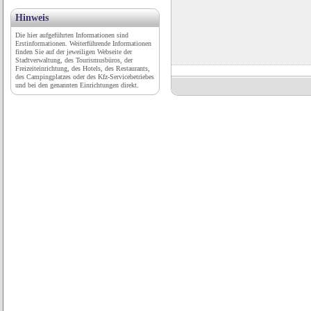
Hinweis
Die hier aufgeführten Informationen sind
Erstinformationen. Weiterführende Informationen
finden Sie auf der jeweiligen Webseite der
Stadtverwaltung, des Tourismusbüros, der
Freizeiteinrichtung, des Hotels, des Restaurants,
des Campingplatzes oder des Kfz-Servicebetriebes
und bei den genannten Einrichtungen direkt.