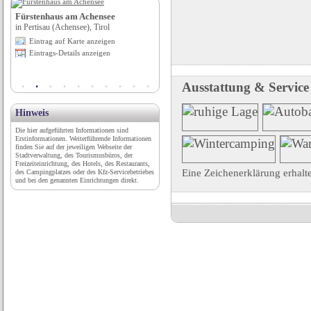
Fürstenhaus am Achensee
Ringhotel Strandblick
en
in Pertisau (Achensee), Tirol
in Kühlungsborn, Ostseebad,
s
Mecklenburg-Vorpommern
Eintrag auf Karte anzeigen
Eintrag auf Karte anzeigen
Eintrags-Details anzeigen
Eintrags-Details anzeigen
Ausstattung & Service
Hinweis
Die hier aufgeführten Informationen sind
Erstinformationen. Weiterführende Informationen
finden Sie auf der jeweiligen Webseite der
Stadtverwaltung, des Tourismusbüros, der
Freizeiteinrichtung, des Hotels, des Restaurants,
Eine Zeichenerklärung erhalt
des Campingplatzes oder des Kfz-Servicebetriebes
und bei den genannten Einrichtungen direkt.