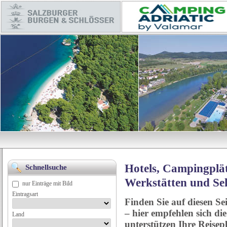
Hotels, Campingplät
Schnellsuche
Werkstätten und Se
nur Einträge mit Bild
Eintragsart
Finden Sie auf diesen Se
– hier empfehlen sich di
Land
unterstützen Ihre Reise