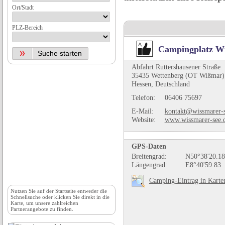
Ort/Stadt
PLZ-Bereich
Campingplatz W
Abfahrt Ruttershausener Straße
35435 Wettenberg (OT Wißmar)
Hessen, Deutschland
Telefon:
06406 75697
E-Mail:
kontakt@wissmarer-
Website:
www.wissmarer-see.
GPS-Daten
Breitengrad:
N50°38'20.18
Längengrad:
E8°40'59.83
Camping-Eintrag in Karte
Nutzen Sie auf der
Startseite
entweder die
Schnellsuche oder klicken Sie direkt in die
Karte, um unsere zahlreichen
Partnerangebote zu finden.