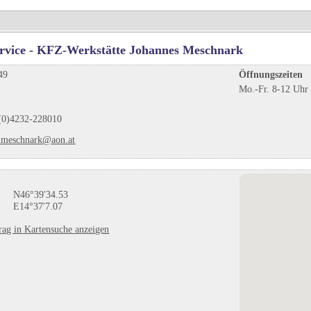
rvice - KFZ-Werkstätte Johannes Meschnark
49
Öffnungszeiten
Mo.-Fr. 8-12 Uhr
(0)4232-228010
.meschnark@aon.at
N46°39'34.53
E14°37'7.07
rag in Kartensuche anzeigen