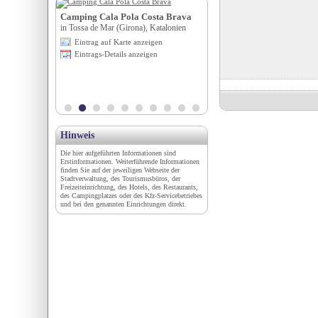
Camping Cala Pola Costa Brava
Panoramahotel Obkirche
in Tossa de Mar (Girona), Katalonien
in Deutschnofen (BZ), Trentino
igen
Eintrag auf Karte anzeigen
Eintrag auf Karte anzeigen
en
Eintrags-Details anzeigen
Eintrags-Details anzeigen
Hinweis
Die hier aufgeführten Informationen sind
Erstinformationen. Weiterführende Informationen
finden Sie auf der jeweiligen Webseite der
Stadtverwaltung, des Tourismusbüros, der
Freizeiteinrichtung, des Hotels, des Restaurants,
des Campingplatzes oder des Kfz-Servicebetriebes
und bei den genannten Einrichtungen direkt.