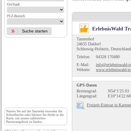
Ort/Stadt
PLZ-Bereich
ErlebnisWald T
Tannenhof
24635 Daldorf
Schleswig-Holstein, Deutschland
Telefon:
04328 170480
E-Mail:
info@erlebniswald-t
Website:
www.erlebniswald-t
GPS-Daten
Breitengrad:
N54°1'25.03
Längengrad:
E10°14'22.68
Freizeit-Eintrag in Karten
Nutzen Sie auf der
Startseite
entweder die
Schnellsuche oder klicken Sie direkt in die
Karte, um unsere zahlreichen
Partnerangebote zu finden.