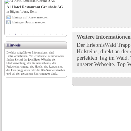
A1 Hotel Restaurant Grauholz AG
Hotel St. Georg*** (garni)
in Ittigen / Bern, Bern
in Sankt Wolfgang, Bayern
Eintrag auf Karte anzeigen
Eintrag auf Karte anzeigen
Eintrags-Details anzeigen
Eintrags-Details anzeigen
Weitere Informationen
Der ErlebnisWald Trapp
Hinweis
Holsteins, direkt an der
Die hier aufgeführten Informationen sind
Erstinformationen. Weiterführende Informationen
perfekten Tag im Wald. 
finden Sie auf der jeweiligen Webseite der
unserer Webseite. Top W
Stadtverwaltung, des Tourismusbüros, der
Freizeiteinrichtung, des Hotels, des Restaurants,
des Campingplatzes oder des Kfz-Servicebetriebes
und bei den genannten Einrichtungen direkt.