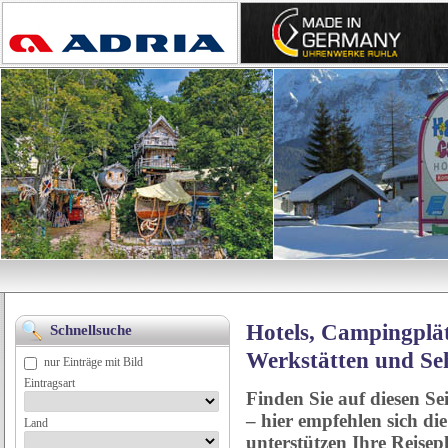
Hotels, Campingplät
Schnellsuche
Werkstätten und Se
nur Einträge mit Bild
Eintragsart
Finden Sie auf diesen Se
– hier empfehlen sich di
Land
unterstützen Ihre Reise