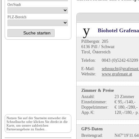
Ort/Stadt
PLZ-Bereich
Biohotel Grafena
Pillbergstr. 205
6136 Pill / Schwaz
Tirol, Österreich
Telefon:
0043 (0)5242-63209
E-Mail:
sehnsucht@grafenast.
Website:
www.grafenast.at
Zimmer & Preise
Anzahl:
23 Zimmer
Einzelzimmer:
€ 95,-/140,-
Doppelzimmer:
€ 180,-/280,-
App./€:
120,-/180,- p
Nutzen Sie auf der
Startseite
entweder die
Schnellsuche oder klicken Sie direkt in die
Karte, um unsere zahlreichen
GPS-Daten
Partnerangebote zu finden.
Breitengrad:
N47°19'11.64