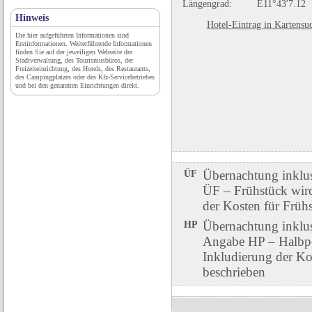
Längengrad:
E11°43'7.12
Hinweis
Hotel-Eintrag in Kartensu
Die hier aufgeführten Informationen sind
Erstinformationen. Weiterführende Informationen
finden Sie auf der jeweiligen Webseite der
Stadtverwaltung, des Tourismusbüros, der
Freizeiteinrichtung, des Hotels, des Restaurants,
des Campingplatzes oder des Kfz-Servicebetriebes
und bei den genannten Einrichtungen direkt.
ÜF
Übernachtung inklu
ÜF – Frühstück wird 
der Kosten für Früh
HP
Übernachtung inklu
Angabe HP – Halbpen
Inkludierung der Ko
beschrieben