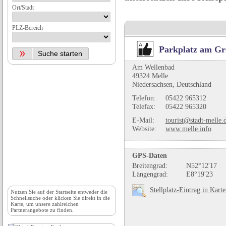
Ort/Stadt
PLZ-Bereich
Parkplatz am G
Am Wellenbad
49324 Melle
Niedersachsen, Deutschland
Telefon:
05422 965312
Telefax:
05422 965320
E-Mail:
tourist@stadt-melle.
Website:
www.melle.info
GPS-Daten
Breitengrad:
N52°12'17
Längengrad:
E8°19'23
Stellplatz-Eintrag in Kart
Nutzen Sie auf der
Startseite
entweder die
Schnellsuche oder klicken Sie direkt in die
Karte, um unsere zahlreichen
Partnerangebote zu finden.