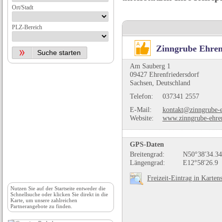
Ort/Stadt
PLZ-Bereich
Zinngrube Ehren
Am Sauberg 1
09427 Ehrenfriedersdorf
Sachsen, Deutschland
Telefon:
037341 2557
E-Mail:
kontakt@zinngrube-e
Website:
www.zinngrube-ehren
GPS-Daten
Breitengrad:
N50°38'34.34
Längengrad:
E12°58'26.9
Freizeit-Eintrag in Karten
Nutzen Sie auf der
Startseite
entweder die
Schnellsuche oder klicken Sie direkt in die
Karte, um unsere zahlreichen
Partnerangebote zu finden.