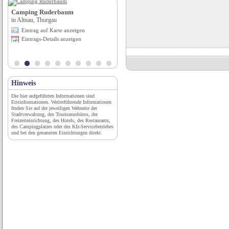
Camping Ruderbaum
Wohnmobilstellplatz Bruchwiesen
in Altnau, Thurgau
Wolfhagen
erg
Eintrag auf Karte anzeigen
in Wolfhagen, Hessen
Eintrags-Details anzeigen
Eintrag auf Karte anzeigen
Eintrags-Details anzeigen
Hinweis
Die hier aufgeführten Informationen sind
Erstinformationen. Weiterführende Informationen
finden Sie auf der jeweiligen Webseite der
Stadtverwaltung, des Tourismusbüros, der
Freizeiteinrichtung, des Hotels, des Restaurants,
des Campingplatzes oder des Kfz-Servicebetriebes
und bei den genannten Einrichtungen direkt.