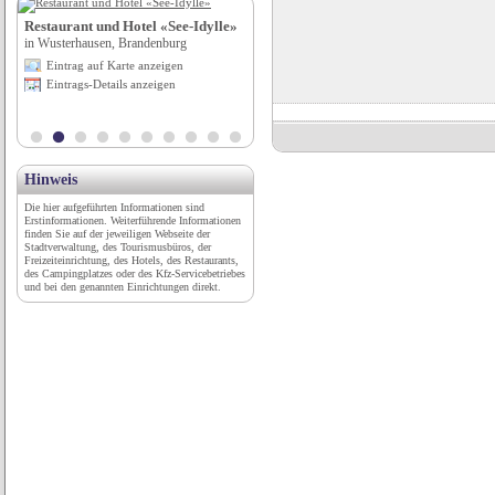
Restaurant und Hotel «See-Idylle»
Auwerk Camping
in Wusterhausen, Brandenburg
in Hainfeld, Niederösterreich
Eintrag auf Karte anzeigen
Eintrag auf Karte anzeigen
Eintrags-Details anzeigen
Eintrags-Details anzeigen
Hinweis
Die hier aufgeführten Informationen sind
Erstinformationen. Weiterführende Informationen
finden Sie auf der jeweiligen Webseite der
Stadtverwaltung, des Tourismusbüros, der
Freizeiteinrichtung, des Hotels, des Restaurants,
des Campingplatzes oder des Kfz-Servicebetriebes
und bei den genannten Einrichtungen direkt.