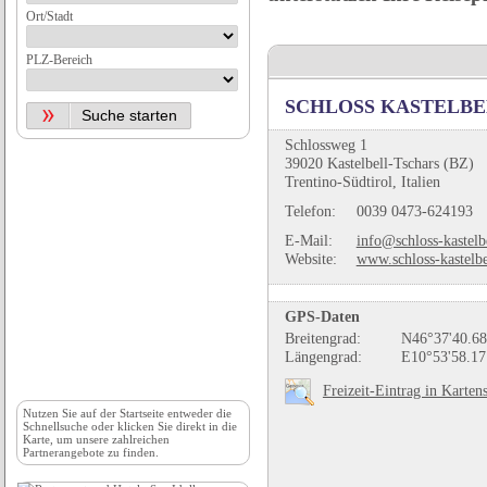
Ort/Stadt
PLZ-Bereich
SCHLOSS KASTELBELL K
Schlossweg 1
39020 Kastelbell-Tschars (BZ)
Trentino-Südtirol, Italien
Telefon:
0039 0473-624193
E-Mail:
info@schloss-kastelb
Website:
www.schloss-kastelb
GPS-Daten
Breitengrad:
N46°37'40.68
Längengrad:
E10°53'58.17
Freizeit-Eintrag in Karten
Nutzen Sie auf der
Startseite
entweder die
Schnellsuche oder klicken Sie direkt in die
Karte, um unsere zahlreichen
Partnerangebote zu finden.