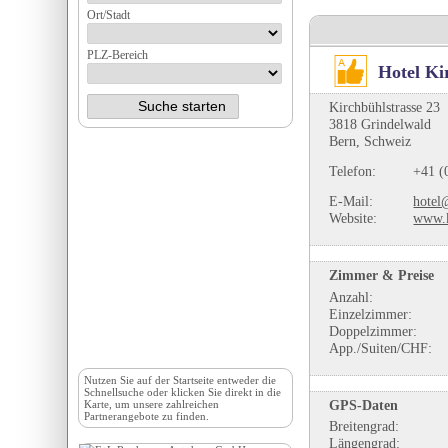
Ort/Stadt
PLZ-Bereich
Hotel Ki
Kirchbühlstrasse 23
3818 Grindelwald
Bern, Schweiz
Telefon:
+41 (
E-Mail:
hotel
Website:
www.k
Zimmer & Preise
Anzahl:
Einzelzimmer:
Doppelzimmer:
App./Suiten/CHF:
Nutzen Sie auf der
Startseite
entweder die
Schnellsuche oder klicken Sie direkt in die
GPS-Daten
Karte, um unsere zahlreichen
Partnerangebote zu finden.
Breitengrad:
Längengrad: