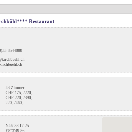
rchbühl**** Restaurant
0)33 8544080
@kirchbuehl.ch
irchbuehl.ch
43 Zimmer
CHF 175,-/220,-
CHF 220,-/390,-
220,-/460,-
N46°38'17.25
E8°3'49.86