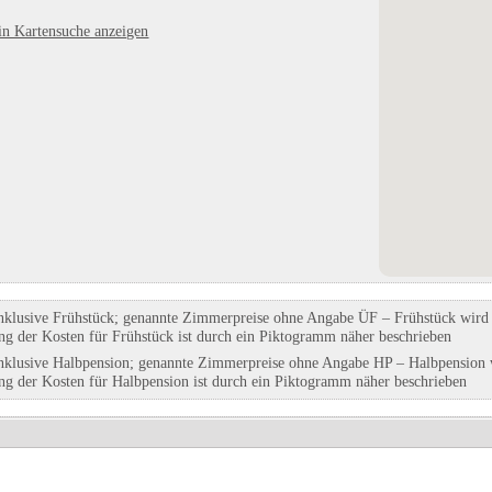
nn
Ferien- und Campinganlage Schuldt
Rheinland-Pfälzischen
in Kartensuche anzeigen
in Behrensdorf (Ostsee), Schleswig-
Freilichtmuseum
Holstein
in Bad Sobernheim, Rheinland-Pfal
Eintrag auf Karte anzeigen
Eintrag auf Karte anzeigen
Eintrags-Details anzeigen
Eintrags-Details anzeigen
nklusive Frühstück; genannte Zimmerpreise ohne Angabe ÜF – Frühstück wird g
ung der Kosten für Frühstück ist durch ein Piktogramm näher beschrieben
nklusive Halbpension; genannte Zimmerpreise ohne Angabe HP – Halbpension w
ung der Kosten für Halbpension ist durch ein Piktogramm näher beschrieben