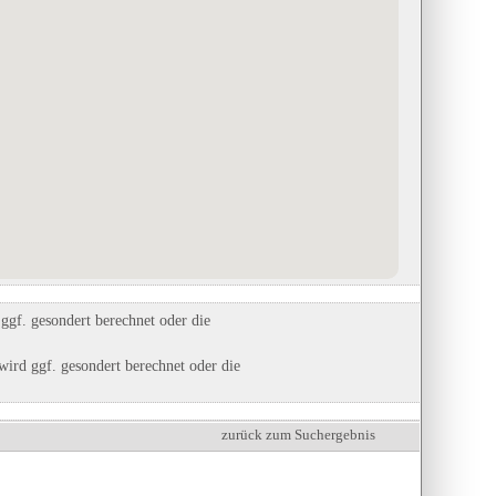
Keramikmuseum Westerwald
in Höhr-Grenzhausen, Rheinland-Pfalz
Unternehmensgruppe Fürst von
z
Hohenzollern Hohenzollernschlos
Eintrag auf Karte anzeigen
Sigmari ...
Eintrags-Details anzeigen
in Sigmaringen, Baden-Württemberg
Eintrag auf Karte anzeigen
Eintrags-Details anzeigen
gf. gesondert berechnet oder die
ird ggf. gesondert berechnet oder die
zurück zum Suchergebnis