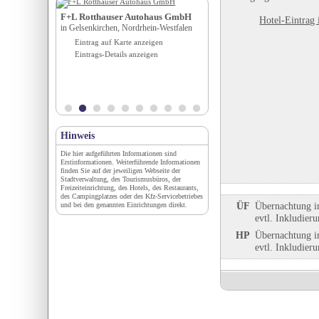
F+L Rotthauser Autohaus GmbH
JuraCamping Breitenbru
Hotel-Eintrag 
in Gelsenkirchen, Nordrhein-Westfalen
in Breitenbrunn, Bayern
,
Eintrag auf Karte anzeigen
Eintrag auf Karte anzeigen
Eintrags-Details anzeigen
Eintrags-Details anzeigen
igen
en
Hinweis
Die hier aufgeführten Informationen sind
Erstinformationen. Weiterführende Informationen
finden Sie auf der jeweiligen Webseite der
Stadtverwaltung, des Tourismusbüros, der
Freizeiteinrichtung, des Hotels, des Restaurants,
des Campingplatzes oder des Kfz-Servicebetriebes
ÜF
Übernachtung i
und bei den genannten Einrichtungen direkt.
evtl. Inkludier
HP
Übernachtung i
evtl. Inkludier