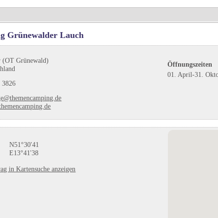
g Grünewalder Lauch
 (OT Grünewald)
Öffnungszeiten
chland
01. April-31. Okt
 3826
ge@themencamping.de
themencamping.de
N51°30'41
E13°41'38
ag in Kartensuche anzeigen