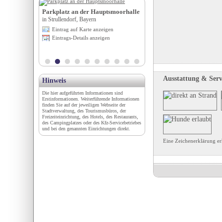
**
Parkplatz an der Hauptsmoorhalle
Hotel Gremersdorf - Zum
n
in Strullendorf, Bayern
Jäger
in Gremersdorf, Schleswig-Hol
igen
Eintrag auf Karte anzeigen
Eintrag auf Karte anzeigen
en
Eintrags-Details anzeigen
Eintrags-Details anzeigen
Ausstattung & Serv
Hinweis
Die hier aufgeführten Informationen sind
Erstinformationen. Weiterführende Informationen
finden Sie auf der jeweiligen Webseite der
Stadtverwaltung, des Tourismusbüros, der
Freizeiteinrichtung, des Hotels, des Restaurants,
des Campingplatzes oder des Kfz-Servicebetriebes
und bei den genannten Einrichtungen direkt.
Eine Zeichenerklärung er