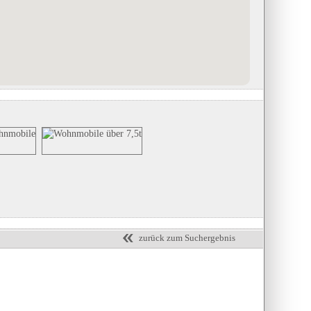
Wild- & Erlebnispark Daun
Deutsches Feuerwehr-Museum Fu
in Daun, Rheinland-Pfalz
e.V.
in Fulda, Hessen
Eintrag auf Karte anzeigen
Eintrag auf Karte anzeigen
Eintrags-Details anzeigen
Eintrags-Details anzeigen
zurück zum Suchergebnis