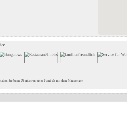
 grünen
Schaubergwerk Arzberg
Belvedere Swiss Quality Hotel
in Marktgemeinde Passail, Steiermark
Grindelwald****s
stein
Eintrag auf Karte anzeigen
in Grindelwald, Bern
Eintrags-Details anzeigen
Eintrag auf Karte anzeigen
Eintrags-Details anzeigen
ice
halten Sie beim Überfahren eines Symbols mit dem Mauszeiger.