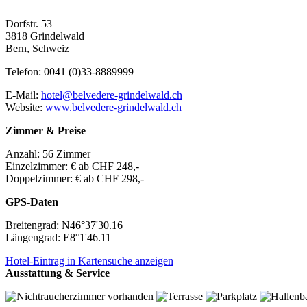
Dorfstr. 53
3818 Grindelwald
Bern, Schweiz
Telefon:
0041 (0)33-8889999
E-Mail:
hotel@belvedere-grindelwald.ch
Website:
www.belvedere-grindelwald.ch
Zimmer & Preise
Anzahl:
56 Zimmer
Einzelzimmer:
€ ab CHF 248,-
Doppelzimmer:
€ ab CHF 298,-
GPS-Daten
Breitengrad:
N46°37'30.16
Längengrad:
E8°1'46.11
Hotel-Eintrag in Kartensuche anzeigen
Ausstattung & Service