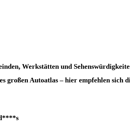
einden, Werkstätten und Sehenswürdigkeit
des großen Autoatlas – hier empfehlen sich 
d****s