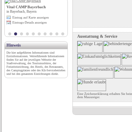
Vital CAMP Bayerbach
Hotel garni Alte Schule Lindau
in Bayerbach, Bayern
in Lindau (Bodensee), Bayern
Eintrag auf Karte anzeigen
Eintrag auf Karte anzeigen
Eintrags-Details anzeigen
Eintrags-Details anzeigen
Ausstattung & Service
Hinweis
Die hier aufgeführten Informationen sind
Erstinformationen. Weiterführende Informationen
finden Sie auf der jeweiligen Webseite der
Stadtverwaltung, des Tourismusbüros, der
Freizeiteinrichtung, des Hotels, des Restaurants,
des Campingplatzes oder des Kfz-Servicebetriebes
und bei den genannten Einrichtungen direkt.
Eine Zeichenerklärung erhalten Sie bei
dem Mauszeiger.