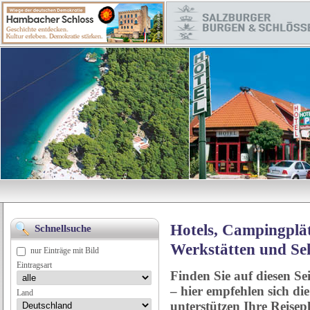
Hotels, Campingplät
Schnellsuche
Werkstätten und Se
nur Einträge mit Bild
Eintragsart
Finden Sie auf diesen Se
– hier empfehlen sich di
Land
unterstützen Ihre Reise