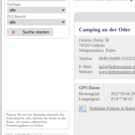
Ort/Stadt
PLZ-Bereich
Camping an der Oder
Osinów Dolny 50
74520 Cedynia
Westpommern, Polen
Telefon:
0049 (0)800-553323
E-Mail:
info@hohenwutzen.d
Website:
www.hohenwutzen.d
GPS-Daten
Breitengrad:
N52°50'44.29
Längengrad:
E14°7'40.63
Stellplatz-Eintrag in Kart
Nutzen Sie auf der
Startseite
entweder die
Schnellsuche oder klicken Sie direkt in die
Karte, um unsere zahlreichen
Partnerangebote zu finden.