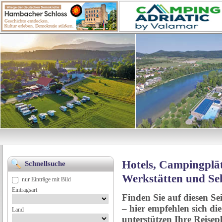
Hotels, Campingplät
Schnellsuche
Werkstätten und Se
nur Einträge mit Bild
Eintragsart
Finden Sie auf diesen Se
– hier empfehlen sich di
Land
unterstützen Ihre Reise