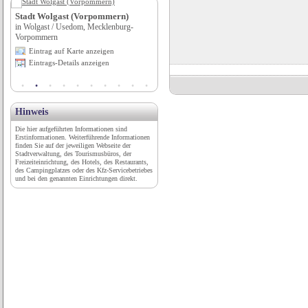
Stadt Wolgast (Vorpommern)
Ralf Praßler Autowerkstatt Kfz-
in Wolgast / Usedom, Mecklenburg-
Meisterbetrieb für alle Typen
Vorpommern
in Berlin, Berlin
Eintrag auf Karte anzeigen
Eintrag auf Karte anzeigen
Eintrags-Details anzeigen
Eintrags-Details anzeigen
Hinweis
Die hier aufgeführten Informationen sind
Erstinformationen. Weiterführende Informationen
finden Sie auf der jeweiligen Webseite der
Stadtverwaltung, des Tourismusbüros, der
Freizeiteinrichtung, des Hotels, des Restaurants,
des Campingplatzes oder des Kfz-Servicebetriebes
und bei den genannten Einrichtungen direkt.