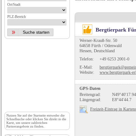
Ort/Stadt
PLZ-Bereich
Bergtierpark Fü
Werner-Krauß-Str. 50
64658 Fürth / Odenwald
Hessen, Deutschland
Telefon:
+49 6253 2001-0
E-Mail:
bergtierpark@gemein
Website:
www.bergtierpark-er
GPS-Daten
Breitengrad:
N49°40'17.94
Längengrad:
E8°44'44.7
Freizeit-Eintrag in Karten
Nutzen Sie auf der
Startseite
entweder die
Schnellsuche oder klicken Sie direkt in die
Karte, um unsere zahlreichen
Partnerangebote zu finden.