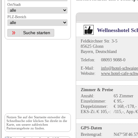
Ort/Stadt
PLZ-Bereich
Wellnesshotel S
Feldkirchner Str. 3-5
85625 Glonn
Bayern, Deutschland
Telefon:
08093 9088-0
E-Mail:
info@hotel-schwaige
Website:
www.hotel-cafe-schw
Zimmer & Preise
Anzahl:
65 Zimmer
Einzelzimmer:
€ 95,-
Doppelzimmer:
€ 168,-/178,-
EKS-Zi./€ 105,-:
/115,-, App./€
Nutzen Sie auf der
Startseite
entweder die
Schnellsuche oder klicken Sie direkt in die
Karte, um unsere zahlreichen
GPS-Daten
Partnerangebote zu finden.
Breitengrad:
N47°58'46.57