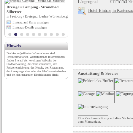
Längengrad:
E11°51'53.79
Breisgau Camping - Strandbad
Museum Schloss Greillenstein
Hotel-Eintrag in Kartensu
Silbersee
in Röhrenbach, Niederösterreich
in Freiburg / Breisgau, Baden-Württemberg
Eintrag auf Karte anzeigen
Eintrag auf Karte anzeigen
Eintrags-Details anzeigen
Eintrags-Details anzeigen
Hinweis
Die hier aufgeführten Informationen sind
Erstinformationen. Weiterführende Informationen
finden Sie auf der jeweiligen Webseite der
Stadtverwaltung, des Tourismusbüros, der
Freizeiteinrichtung, des Hotels, des Restaurants,
des Campingplatzes oder des Kfz-Servicebetriebes
Ausstattung & Service
und bei den genannten Einrichtungen direkt.
Eine Zeichenerklärung erhalten Sie bei
dem Mauszeiger.