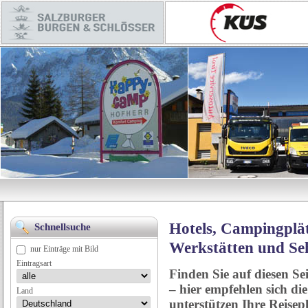
Hotels, Campingplät
Schnellsuche
Werkstätten und Se
nur Einträge mit Bild
Eintragsart
Finden Sie auf diesen Se
– hier empfehlen sich di
Land
unterstützen Ihre Reise