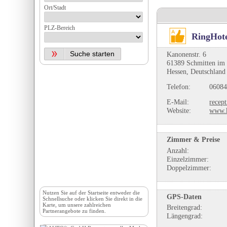
Ort/Stadt
PLZ-Bereich
RingHot
Kanonenstr. 6
61389 Schmitten im
Hessen, Deutschland
Telefon:
06084
E-Mail:
recep
Website:
www.k
Zimmer & Preise
Anzahl:
Einzelzimmer:
Doppelzimmer:
Nutzen Sie auf der
Startseite
entweder die
GPS-Daten
Schnellsuche oder klicken Sie direkt in die
Karte, um unsere zahlreichen
Breitengrad:
Partnerangebote zu finden.
Längengrad: