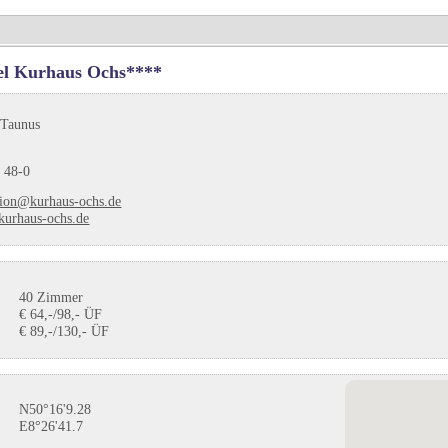
el Kurhaus Ochs****
 Taunus
 48-0
tion@kurhaus-ochs.de
urhaus-ochs.de
40 Zimmer
€ 64,-/98,- ÜF
€ 89,-/130,- ÜF
N50°16'9.28
E8°26'41.7