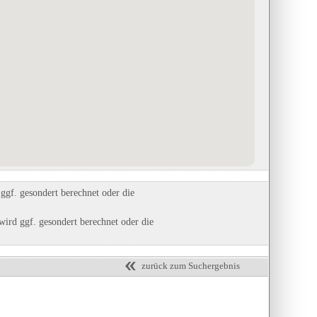
Alpinfitness Waldcamping Völlan
Tourismusverband Wipptal
in Völlan/Lana (BZ), Trentino-Südtirol
in Steinach am Brenner, Tirol
Eintrag auf Karte anzeigen
Eintrag auf Karte anzeigen
Eintrags-Details anzeigen
Eintrags-Details anzeigen
gf. gesondert berechnet oder die
ird ggf. gesondert berechnet oder die
zurück zum Suchergebnis