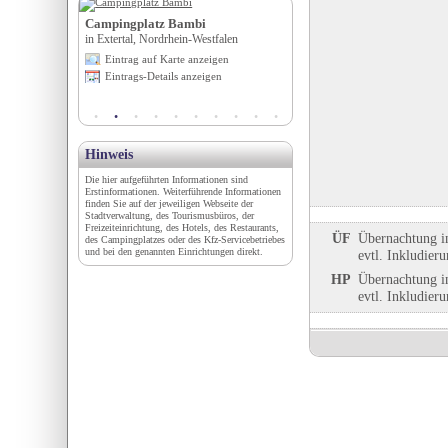
grund GmbH
Campingplatz Bambi
Besuchsbergwerk Teufels
hsen-Anhalt
in Extertal, Nordrhein-Westfalen
in Münstertal / Schwarzwald, 
Württemberg
igen
Eintrag auf Karte anzeigen
Eintrag auf Karte anzeigen
en
Eintrags-Details anzeigen
Eintrags-Details anzeigen
Hinweis
Die hier aufgeführten Informationen sind
Erstinformationen. Weiterführende Informationen
finden Sie auf der jeweiligen Webseite der
Stadtverwaltung, des Tourismusbüros, der
Freizeiteinrichtung, des Hotels, des Restaurants,
ÜF
Übernachtung i
des Campingplatzes oder des Kfz-Servicebetriebes
und bei den genannten Einrichtungen direkt.
evtl. Inkludier
HP
Übernachtung i
evtl. Inkludier