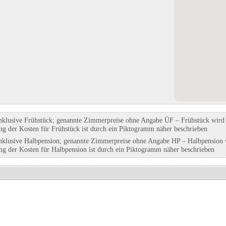
grund
Wohnmobilstellplatz Am Grauen
Schieferstollen & Blausteinm
Baden-
Turm
Recht
in Fritzlar, Hessen
in St. Vith, Wallonien
Eintrag auf Karte anzeigen
Eintrag auf Karte anzeigen
Eintrags-Details anzeigen
Eintrags-Details anzeigen
nklusive Frühstück; genannte Zimmerpreise ohne Angabe ÜF – Frühstück wird g
ung der Kosten für Frühstück ist durch ein Piktogramm näher beschrieben
nklusive Halbpension; genannte Zimmerpreise ohne Angabe HP – Halbpension w
ung der Kosten für Halbpension ist durch ein Piktogramm näher beschrieben