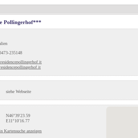
e Pollingerhof***
alien
0473-235148
residencepollingerhof.it
esidencepollingerhof.it
siehe Webseite
N46°39'23.59
E11°10'16.77
in Kartensuche anzeigen