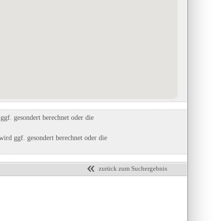
useum
Ölmühle Eberstedt
Camping Belchenblick
in Eberstedt, Thüringen
in Staufen im Breisgau, Baden-
Württemberg
Eintrag auf Karte anzeigen
Eintrag auf Karte anzeigen
Eintrags-Details anzeigen
Eintrags-Details anzeigen
gf. gesondert berechnet oder die
ird ggf. gesondert berechnet oder die
zurück zum Suchergebnis