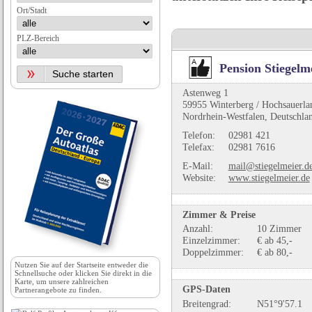
Ort/Stadt
PLZ-Bereich
Pension Stiegelm
Astenweg 1
59955 Winterberg / Hochsauerla
Nordrhein-Westfalen, Deutschla
Telefon:
02981 421
Telefax:
02981 7616
E-Mail:
mail@stiegelmeier.d
Website:
www.stiegelmeier.de
Zimmer & Preise
Anzahl:
10 Zimmer
Einzelzimmer:
€ ab 45,-
Doppelzimmer:
€ ab 80,-
Nutzen Sie auf der
Startseite
entweder die
Schnellsuche oder klicken Sie direkt in die
Karte, um unsere zahlreichen
GPS-Daten
Partnerangebote zu finden.
Breitengrad:
N51°9'57.1