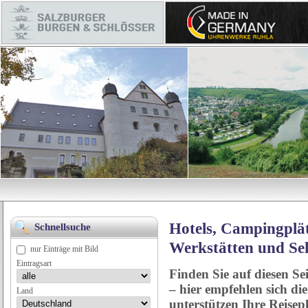
Hotels, Campingplät
Schnellsuche
Werkstätten und Se
nur Einträge mit Bild
Eintragsart
Finden Sie auf diesen Se
– hier empfehlen sich di
Land
unterstützen Ihre Reise