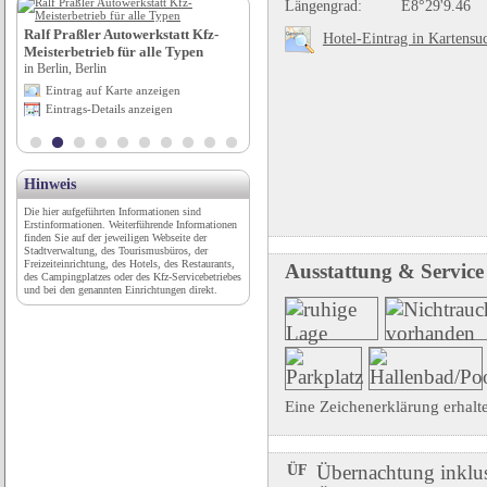
Längengrad:
E8°29'9.46
1. Reisemobil-Stellplatz Graz
Ralf Praßler Autowerkstatt Kfz-
Hotel-Eintrag in Kartensu
in Graz, Steiermark
Meisterbetrieb für alle Typen
Eintrag auf Karte anzeigen
in Berlin, Berlin
Eintrags-Details anzeigen
Eintrag auf Karte anzeigen
Eintrags-Details anzeigen
Hinweis
Die hier aufgeführten Informationen sind
Erstinformationen. Weiterführende Informationen
finden Sie auf der jeweiligen Webseite der
Stadtverwaltung, des Tourismusbüros, der
Freizeiteinrichtung, des Hotels, des Restaurants,
Ausstattung & Service
des Campingplatzes oder des Kfz-Servicebetriebes
und bei den genannten Einrichtungen direkt.
Eine Zeichenerklärung erhalt
ÜF
Übernachtung inklu