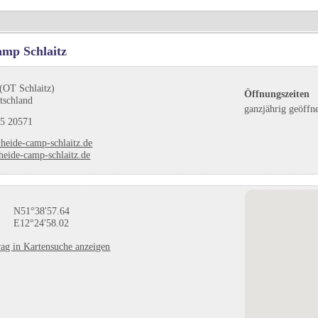
mp Schlaitz
(OT Schlaitz)
Öffnungszeiten
tschland
ganzjährig geöffn
5 20571
heide-camp-schlaitz.de
eide-camp-schlaitz.de
N51°38'57.64
E12°24'58.02
ag in Kartensuche anzeigen