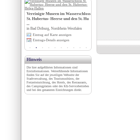
Römerbergwerk Meurin
in Kretz, Rheinland-Pfalz
Vereinigte Museen im Wasserschloss
St. Hubertus- Heerse und den St. Hu
igen
Eintrag auf Karte anzeigen
...
en
Eintrags-Details anzeigen
in Bad Driburg, Nordrhein-Westfalen
Eintrag auf Karte anzeigen
Eintrags-Details anzeigen
Hinweis
Die hier aufgeführten Informationen sind
Erstinformationen. Weiterführende Informationen
finden Sie auf der jeweiligen Webseite der
Stadtverwaltung, des Tourismusbüros, der
Freizeiteinrichtung, des Hotels, des Restaurants,
des Campingplatzes oder des Kfz-Servicebetriebes
und bei den genannten Einrichtungen direkt.