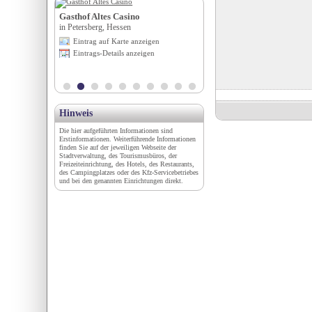
Gasthof Altes Casino
Fremdenverkehrsamt Cap
in Petersberg, Hessen
Méditerranée
igen
Eintrag auf Karte anzeigen
in 34300 Le Cap d`Agde, Occit
en
Eintrags-Details anzeigen
Eintrag auf Karte anzeigen
Eintrags-Details anzeigen
Hinweis
Die hier aufgeführten Informationen sind
Erstinformationen. Weiterführende Informationen
finden Sie auf der jeweiligen Webseite der
Stadtverwaltung, des Tourismusbüros, der
Freizeiteinrichtung, des Hotels, des Restaurants,
des Campingplatzes oder des Kfz-Servicebetriebes
und bei den genannten Einrichtungen direkt.