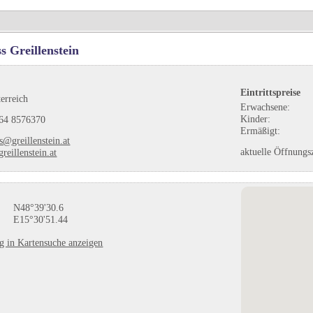
 Greillenstein
Eintrittspreise
terreich
Erwachsene:
Kinder:
64 8576370
Ermäßigt:
s@greillenstein.at
aktuelle Öffnungs
reillenstein.at
N48°39'30.6
E15°30'51.44
ag in Kartensuche anzeigen