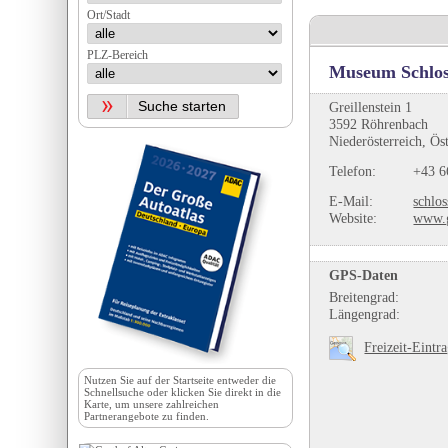
Ort/Stadt
PLZ-Bereich
Museum Schloss
Greillenstein 1
3592 Röhrenbach
Niederösterreich, Ös
Telefon:
+43 6
E-Mail:
schlos
Website:
www.g
GPS-Daten
Breitengrad:
Längengrad:
Freizeit-Eintr
Nutzen Sie auf der
Startseite
entweder die
Schnellsuche oder klicken Sie direkt in die
Karte, um unsere zahlreichen
Partnerangebote zu finden.