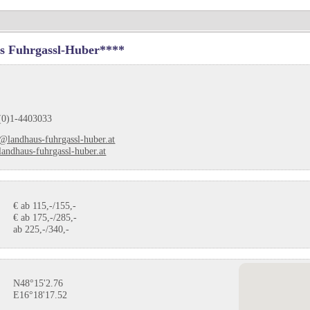
s Fuhrgassl-Huber****
(0)1-4403033
e@landhaus-fuhrgassl-huber.at
andhaus-fuhrgassl-huber.at
€ ab 115,-/155,-
€ ab 175,-/285,-
ab 225,-/340,-
N48°15'2.76
E16°18'17.52