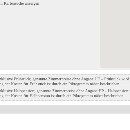
in Kartensuche anzeigen
er
SeeCamping Langlau
Camping-Seeblick
in Pfofeld, Bayern
in Mosen, Luzern
tfalen
Eintrag auf Karte anzeigen
Eintrag auf Karte anzeigen
Eintrags-Details anzeigen
Eintrags-Details anzeigen
nklusive Frühstück; genannte Zimmerpreise ohne Angabe ÜF – Frühstück wird g
ung der Kosten für Frühstück ist durch ein Piktogramm näher beschrieben
nklusive Halbpension; genannte Zimmerpreise ohne Angabe HP – Halbpension w
ung der Kosten für Halbpension ist durch ein Piktogramm näher beschrieben