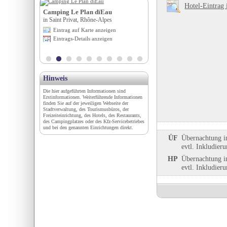
Hotel-Eintrag 
Köglmühle
Camping Le Plan dïEau
Wohnmobilstellplatz an d
in Saint Privat, Rhône-Alpes
Weiherhalle
in Blankenheim, Nordrhein-Wes
igen
Eintrag auf Karte anzeigen
Eintrag auf Karte anzeigen
en
Eintrags-Details anzeigen
Eintrags-Details anzeigen
Hinweis
Die hier aufgeführten Informationen sind
Erstinformationen. Weiterführende Informationen
finden Sie auf der jeweiligen Webseite der
Stadtverwaltung, des Tourismusbüros, der
Freizeiteinrichtung, des Hotels, des Restaurants,
des Campingplatzes oder des Kfz-Servicebetriebes
und bei den genannten Einrichtungen direkt.
ÜF
Übernachtung i
evtl. Inkludier
HP
Übernachtung i
evtl. Inkludier