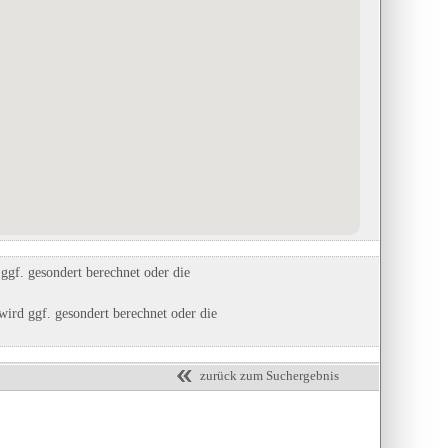
Stellplatz am Lopausee
Camping Gerli
in Amelinghausen, Niedersachsen
in Villach, Kärnten
Eintrag auf Karte anzeigen
Eintrag auf Karte anzeigen
Eintrags-Details anzeigen
Eintrags-Details anzeigen
gf. gesondert berechnet oder die
ird ggf. gesondert berechnet oder die
zurück zum Suchergebnis