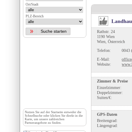
Ort/Stadt
PLZ-Bereich
Landhau
Rathstr. 24
1190 Wien
Wien, Österreich
Telefon:
0043 
E-Mail:
offic
Website:
www.l
Zimmer & Preise
Einzelzimmer:
Doppelzimmer:
Suiten/€:
Nutzen Sie auf der
Startseite
entweder die
GPS-Daten
Schnellsuche oder klicken Sie direkt in die
Karte, um unsere zahlreichen
Breitengrad:
Partnerangebote zu finden.
Längengrad: