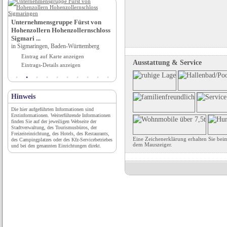
Camping Riffler
in Landeck, Tirol
Unternehmensgruppe Fürst von
Hohenzollern Hohenzollernschloss
Eintrag auf Karte anzeigen
Sigmari ...
Eintrags-Details anzeigen
in Sigmaringen, Baden-Württemberg
Eintrag auf Karte anzeigen
Ausstattung & Service
Eintrags-Details anzeigen
Hinweis
Die hier aufgeführten Informationen sind
Erstinformationen. Weiterführende Informationen
finden Sie auf der jeweiligen Webseite der
Stadtverwaltung, des Tourismusbüros, der
Freizeiteinrichtung, des Hotels, des Restaurants,
Eine Zeichenerklärung erhalten Sie bei
des Campingplatzes oder des Kfz-Servicebetriebes
dem Mauszeiger.
und bei den genannten Einrichtungen direkt.