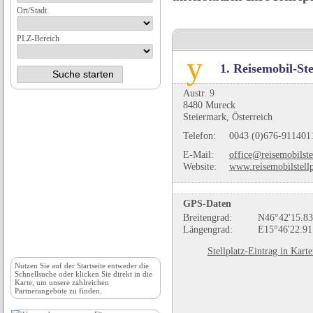
Ort/Stadt
PLZ-Bereich
1. Reisemobil-S
Austr. 9
8480 Mureck
Steiermark, Österreich
Telefon:
0043 (0)676-911401
E-Mail:
office@reisemobilste
Website:
www.reisemobilstellp
GPS-Daten
Breitengrad:
N46°42'15.83
Längengrad:
E15°46'22.91
Stellplatz-Eintrag in Kart
Nutzen Sie auf der
Startseite
entweder die
Schnellsuche oder klicken Sie direkt in die
Karte, um unsere zahlreichen
Partnerangebote zu finden.