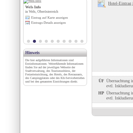
Hotel-Eintrag 
Wels Info
Marmormuseum Adnet
falz
in Wels, Oberösterreich
in Adnet, Salzburg
igen
Eintrag auf Karte anzeigen
Eintrag auf Karte anzeigen
en
Eintrags-Details anzeigen
Eintrags-Details anzeigen
Hinweis
Die hier aufgeführten Informationen sind
Erstinformationen. Weiterführende Informationen
finden Sie auf der jeweiligen Webseite der
Stadtverwaltung, des Tourismusbüros, der
Freizeiteinrichtung, des Hotels, des Restaurants,
des Campingplatzes oder des Kfz-Servicebetriebes
ÜF
Übernachtung i
und bei den genannten Einrichtungen direkt.
evtl. Inkludier
HP
Übernachtung i
evtl. Inkludier