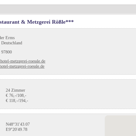
staurant & Metzgerei Rößle***
der Erms
 Deutschland
 97800
hotel-metzgerei-roessle.de
otel-metzgerei-roessle.de
24 Zimmer
€ 76,-/108,-
€ 118,-/194,-
N48°31'43.07
E9°20'49.78