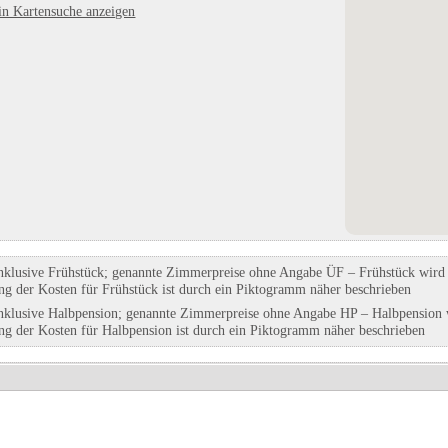
in Kartensuche anzeigen
Entenfarm Hohnstein
Camping Illertissen Familie 
in Hohnstein, Sachsen
in Illertissen, Bayern
Eintrag auf Karte anzeigen
Eintrag auf Karte anzeigen
Eintrags-Details anzeigen
Eintrags-Details anzeigen
nklusive Frühstück; genannte Zimmerpreise ohne Angabe ÜF – Frühstück wird g
ung der Kosten für Frühstück ist durch ein Piktogramm näher beschrieben
nklusive Halbpension; genannte Zimmerpreise ohne Angabe HP – Halbpension w
ung der Kosten für Halbpension ist durch ein Piktogramm näher beschrieben